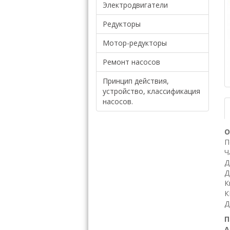
Электродвигатели
Редукторы
Мотор-редукторы
Ремонт насосов
Принцип действия,
устройство, классификация
насосов.
О
П
Ч
Д
Д
К
К
Д
П
А