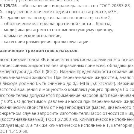
В 125/25
– обозначение типоразмера насоса по ГОСТ 20883-88;
0
– округленное значение подачи насоса в агрегате, м3/ч;
,3
– давление на выходе из насоса в агрегате, кгс/см2;
Б
– обозначение материала проточной части – бронза;
– модификация агрегата по комплектующему приводу;
У
– климатическое исполнение;
– категория размещения при эксплуатации.
азначение трехвинтовых насосов:
асос трехвинтовой 3В и агрегаты электронасосные на его осно
еагрессивных жидкостей без абразивных примесей, обладающи
емпературой до 353 К (80°С). Нижний предел вязкости огранич
ерекачиваемой жидкости. При перекачивании жидкостей, аналог
а выходе должно быть снижено до 0,5 МПа (5,0 кгс/см2). Верхни
астотой вращения и мощностью комплектующего привода.По со
зготовителем допускается применение насосов для перекачиван
 (100°С). О допустимом давлении насоса при перекачивании жид
еханическим свойствам от нефтепродуктов (масел, дизельного 
онкретном случае запросить изготовителя.Насос относится к и
 (восстанавливаемый) ГОСТ 27.003-90. Климатическое исполнени
ксплуатации 3, а так же климатическое исполнение Т, категория
ОСТ 15150-69.