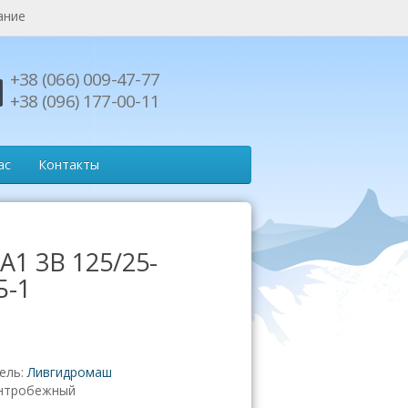
ание
+38 (066) 009-47-77
+38 (096) 177-00-11
ас
Контакты
А1 3В 125/25-
Б-1
ель:
Ливгидромаш
нтробежный