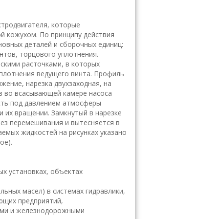
ктродвигателя, которые
й кожухом. По принципу действия
новных деталей и сборочных единиц:
нтов, торцового уплотнения.
скими расточками, в которых
уплотнения ведущего винта. Профиль
жение, нарезка двухзаходная, на
ов во всасывающей камере насоса
ость под давлением атмосферы
и их вращении. Замкнутый в нарезке
ез перемешивания и вытесняется в
аемых жидкостей на рисунках указано
ое).
ых установках, объектах
льных масел) в системах гидравлики,
ющих предприятий,
ими и железнодорожными