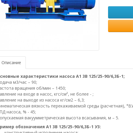
Описание
сновные характеристики насоса А1 3В 125/25-90/6,3Б-1;
одача м3/час – 90;
астота вращения об/мин – 1450;
авление на входе в насос, кгс/см², не более - ;
авление на выходе из насоса кг/см2 – 6,3;
инематическая вязкость перекаживаемой среды (расчетная), °ВУ 
ПД насоса, % - 45;
опускаемая вакуумметрическая высота всасывания, м – 5.
ример обозначения А1 3В 125/25-90/6,3Б-1 У3:
– конструктивный исполнение насоса;