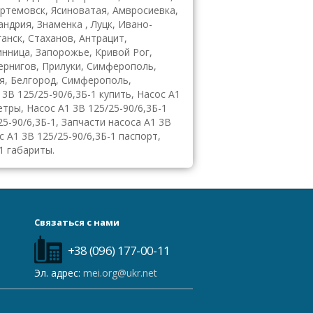
ртемовск, Ясиноватая, Амвросиевка,
ндрия, Знаменка , Луцк, Ивано-
анск, Стаханов, Антрацит,
инница, Запорожье, Кривой Рог,
Чернигов, Прилуки, Симферополь,
я, Белгород, Симферополь,
3В 125/25-90/6,3Б-1 купить, Насос А1
етры, Насос А1 3В 125/25-90/6,3Б-1
25-90/6,3Б-1, Запчасти насоса А1 3В
с А1 3В 125/25-90/6,3Б-1 паспорт,
1 габариты.
Связаться с нами
+38 (096) 177-00-11
Эл. адрес:
mei.org@ukr.net