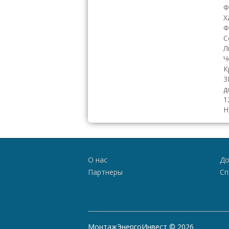
Ф
Х
Ф
С
Л
Ч
К
3
д
1
Н
О нас
До
Партнеры
Сп
МонтажЭнергоИнвест © 2026