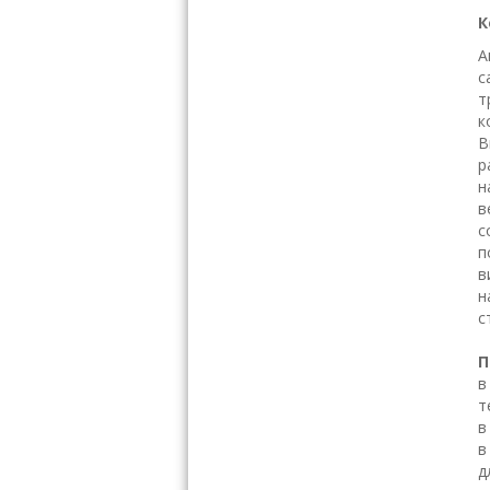
К
А
с
т
к
В
р
н
в
с
п
в
н
с
П
в
т
в
в
д