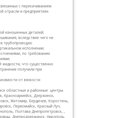
связанных с перекачиванием
ой отрасли и предприятиях
ой изношенных деталей;
шивания, вследствие чего не
 в трубопроводах;
ертикальном исполнении;
лотнениями, по требованию
иями;
й жидкости, что существенно
странение получили при
висимости от вязкости
все областные и районные центры
ск, Красноармейск, Дзержинск,
ковск, Житомир, Бердичев, Коростень,
ировск, Первомайск, Красный Луч,
рнополь, Полтава Днепропетровск, ,
рновцы, Днепродзержинск, Никополь,