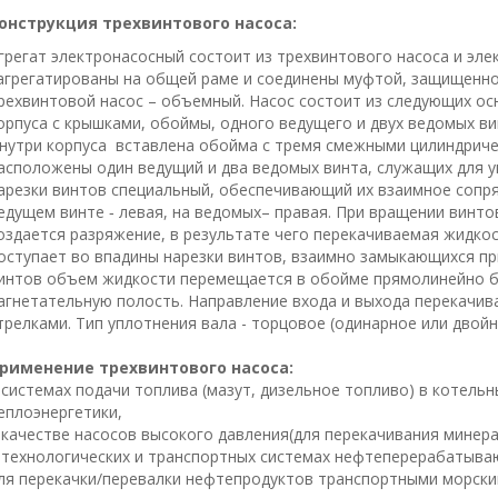
онструкция трехвинтового насоса:
грегат электронасосный состоит из трехвинтового насоса и эле
агрегатированы на общей раме и соединены муфтой, защищенно
рехвинтовой насос – объемный. Насос состоит из следующих ос
орпуса с крышками, обоймы, одного ведущего и двух ведомых ви
нутри корпуса вставлена обойма с тремя смежными цилиндриче
асположены один ведущий и два ведомых винта, служащих для 
арезки винтов специальный, обеспечивающий их взаимное сопря
едущем винте ‑ левая, на ведомых– правая. При вращении винт
оздается разряжение, в результате чего перекачиваемая жидк
оступает во впадины нарезки винтов, взаимно замыкающихся пр
интов объем жидкости перемещается в обойме прямолинейно б
агнетательную полость. Направление входа и выхода перекачив
трелками. Тип уплотнения вала - торцовое (одинарное или двойн
рименение трехвинтового насоса:
 системах подачи топлива (мазут, дизельное топливо) в котельн
еплоэнергетики,
 качестве насосов высокого давления(для перекачивания минера
 технологических и транспортных системах нефтеперерабатыва
ля перекачки/перевалки нефтепродуктов транспортными морск