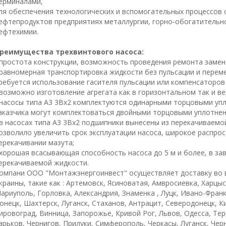
ерминалами,
ля обеспечения технологических и вспомогательных процессов 
ефтепродуктов предприятиях металлургии, горно-обогатительн
ефтехимии.
реимущества трехвинтового насоса:
 простота конструкции, возможность проведения ремонта замен
 равномерная транспортировка жидкости без пульсации и переме
ребуется использование гасителя пульсации или компенсаторов
 возможно изготовление агрегата как в горизонтальном так и в
 насосы типа А3 3Вх2 комплектуются одинарными торцовыми уп
аказчика могут комплектоваться двойными торцовыми уплотнен
 в насосах типа А3 3Вх2 подшипники вынесены из перекачиваемо
озволило увеличить срок эксплуатации насоса, широкое распро
ерекачивании мазута;
 хорошая всасывающая способность насоса до 5 м и более, в за
ерекачиваемой жидкости.
омпани ООО "Монтажэнергоинвест" осуществляет доставку во 
краины, такие как : Артемовск, Ясиноватая, Амвросиевка, Харцы
ариуполь, Горловка, Александрия, Знаменка , Луцк, Ивано-Фран
онецк, Шахтерск, Луганск, Стаханов, Антрацит, Северодонецк, К
ировоград, Винница, Запорожье, Кривой Рог, Львов, Одесса, Те
арьков, Чернигов, Прилуки, Симферополь, Черкасы, Луганск, Че