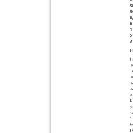
3
9
6
1
3
Н
Н
н
т
п
н
ч
и
К
м
к
1
э
Г