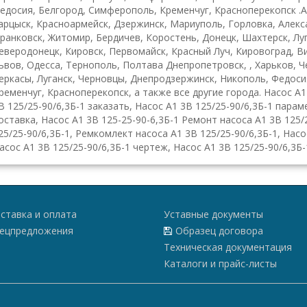
едосия, Белгород, Симферополь, Кременчуг, Красноперекопск .А
арцыск, Красноармейск, Дзержинск, Мариуполь, Горловка, Алекса
ранковск, Житомир, Бердичев, Коростень, Донецк, Шахтерск, Луг
еверодонецк, Кировск, Первомайск, Красный Луч, Кировоград, В
ьвов, Одесса, Тернополь, Полтава Днепропетровск, , Харьков, 
еркасы, Луганск, Черновцы, Днепродзержинск, Никополь, Федоси
ременчуг, Красноперекопск, а также все другие города. Насос А1 
В 125/25-90/6,3Б-1 заказать, Насос А1 3В 125/25-90/6,3Б-1 парам
оставка, Насос А1 3В 125-25-90-6,3Б-1 Ремонт насоса А1 3В 125/
25/25-90/6,3Б-1, Ремкомлект насоса А1 3В 125/25-90/6,3Б-1, Насо
асос А1 3В 125/25-90/6,3Б-1 чертеж, Насос А1 3В 125/25-90/6,3Б-
ставка и оплата
Уставные документы
ецпредложения
Образец договора
Техническая документация
Каталоги и прайс-листы