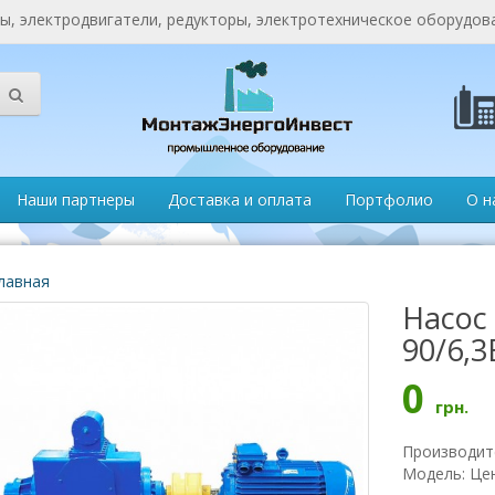
, электродвигатели, редукторы, электротехническое оборудов
Наши партнеры
Доставка и оплата
Портфолио
О н
лавная
Насос 
90/6,3
0
грн.
Производит
Модель: Це