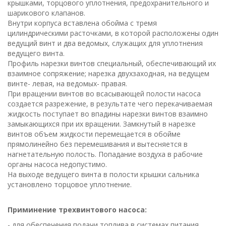
крышками, торцового уплотнения, предохранительного и
шарикового клапанов.
Внутри корпуса вставлена обойма с тремя
цилиндрическими расточками, в которой расположены один
ведущий винт и два ведомых, служащих для уплотнения
ведущего винта.
Профиль нарезки винтов специальный, обеспечивающий их
взаимное сопряжение; нарезка двухзаходная, на ведущем
винте- левая, на ведомых- правая.
При вращении винтов во всасывающей полости насоса
создается разрежение, в результате чего перекачиваемая
жидкость поступает во впадины нарезки винтов взаимно
замыкающихся при их вращении. Замкнутый в нарезке
винтов объем жидкости перемещается в обойме
прямолинейно без перемешивания и вытесняется в
нагнетательную полость. Попадание воздуха в рабочие
органы насоса недопустимо.
На выходе ведущего винта в полости крышки сальника
установлено торцовое уплотнение.
Приминение трехвинтового насоса:
- для обеспечения подачи топлива в системах питания