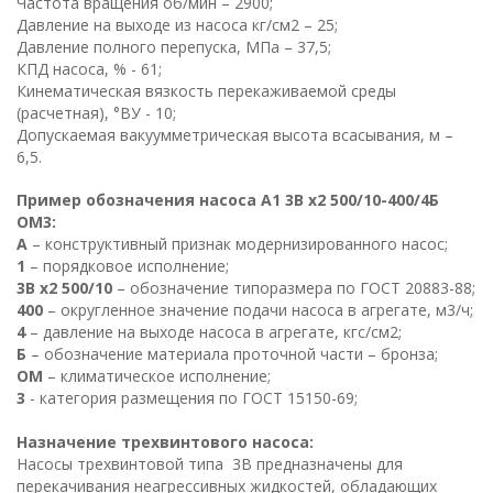
Частота вращения об/мин – 2900;
Давление на выходе из насоса кг/см2 – 25;
Давление полного перепуска, МПа – 37,5;
КПД насоса, % - 61;
Кинематическая вязкость перекаживаемой среды
(расчетная), °ВУ - 10;
Допускаемая вакуумметрическая высота всасывания, м –
6,5.
Пример обозначения насоса А1 3В х2 500/10-400/4Б
ОМ3:
А
– конструктивный признак модернизированного насос;
1
– порядковое исполнение;
3В х2 500/10
– обозначение типоразмера по ГОСТ 20883-88;
400
– округленное значение подачи насоса в агрегате, м3/ч;
4
– давление на выходе насоса в агрегате, кгс/см2;
Б
– обозначение материала проточной части – бронза;
ОМ
– климатическое исполнение;
3
- категория размещения по ГОСТ 15150-69;
Назначение трехвинтового насоса:
Насосы трехвинтовой типа 3В предназначены для
перекачивания неагрессивных жидкостей, обладающих