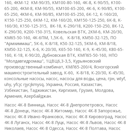
160, 4KM-12 КМ-90/35, КМ100-80-160, 4К-8, К-90/55, K100-
65-200, 4КМ-8, КМ-90/55, KM100-65-200, 4К-6, К-90/85, К100-
65-250, 4КМ-6, КМ-90/85, KM100-65-250, 6K-12, К-160/20,
K150-125-250, 6KM-12, КМ-160/20, KM150-125-250, 6K-8, K-
160/30, К150-125-315, 8K-18, K-290/18, K200-150-250, 8К-12,
К-290/30, K200-150-315, Ковельская ВТК, 2КМ-6, КМ-20/30,
KM65-50-160, 4К-6ПМ, 1,5К-6, K-8/18, KM50-32-125, ПО
"Армхиммаш", 5К-6, К-8/18, K50-32-125, 5КМ-6, КМ-8/18,
КМ50-32-125, К-6, K-20/30, К65-50-160, К-9, K-45/30, К80-65-
160, К-18, К-90/20, Дубновская ВТК, КМП65-50-160, НПО
"Молдавгидромаш", 1ЦВЦ6,3-3,5, Курьяновский
производственный комбинат, КМЛ65-200/4, Ясногорский
машиностроительный завод, К-60, K-8/18, К-20/30, К-45/30,
консольные насосы, насос, насосы для воды, цена, грн,
wtyf
,
uhy, yfcjc rjycjkmysq, Украина, Россия, Казахстан,
Узбекистан, Таджикистан, Киргизия, Грузия, Молдова,
Армения, Азербайджан.
Насос 4К-8 Винница, Насос 4К-8 Днепропетровск, Насос
4К-8 Донецк, Насос 4К-8 Житомир, Насос 4К-8 Запорожье,
Насос 4К-8 Ивано-Франковск, Насос 4К-8 Кировоград, Насос
4К-8 Луганск, Насос 4К-8 Луцк, Насос 4К-8 Львов, Насос 4К-8
Николаев, Насос 4К-8 Одесса, Насос 4К-8 Полтава, Насос