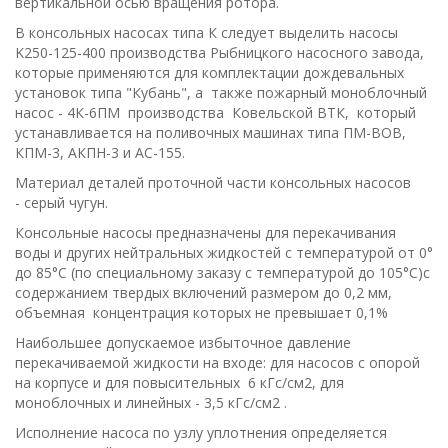
вертикальной осью вращения ротора.
В консольных насосах типа К следует выделить насосы
K250-125-400 производства Рыбницкого насосного завода,
которые применяются для комплектации дождевальных
установок типа "Кубань", а также пожар­ный моноблочный
насос - 4К-6ПМ производства Ковельской ВТК, который
устанавливается на поливочных машинах типа ПМ-ВОВ,
КПМ-3, АКПН-3 и АС-155.
Материал деталей проточной части консольных насосов
- серый чугун.
Консольные насосы предназначены для перекачивания
воды и других нейтральных жидкостей с температурой от 0°
до 85°С (по специальному заказу с температурой до 105°С)с
содержанием твердых включений размером до 0,2 мм,
объемная концентрация которых не превышает 0,1%
Наибольшее допускаемое избыточное давление
перекачиваемой жидкости на входе: для насосов с опорой
на корпусе и для повысительных 6 кГс/cм2, для
моноблочных и линейных - 3,5 кГс/см2 .
Исполнение насоса по узлу уплотнения определяется