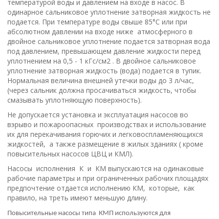
температурой воды и давлением на входе в насос. В
одинарное сальниковое уплотнение затворная жидкость не
подается. При температуре воды свыше 85°С или при
абсолютном давлении на входе ниже атмосферного в
двойное сальниковое уплотнение подается затворная вода
под давлением, превышающем давление жидкости перед
уплотнением на 0,5 - 1 кГс/см2 . В двойное сальниковое
уплотнение затворная жидкость (вода) подается в тупик.
Нормальная величина внешней утечки воды до 3 л/час,
(через сальник должна просачиваться жидкость, чтобы
смазывать уплотняющую поверхность).
Не допускается установка и эксплуатация насосов во
вэрыво и пожароопасных производствах и использование
их для перекачивания горючих и легковоспламеняющихся
жидкостей, а также размещение в жилых зданиях ( кроме
повысительных насосов ЦВЦ и КМЛ).
Насосы исполнения К и КM выпускаются на одинаковые
рабочие параметры и при ограниченных рабочих площадях
предпочтение отдается исполнению КМ, которые, как
правило, на треть имеют меньшую длину.
Повысительные насосы типа КМП используются для