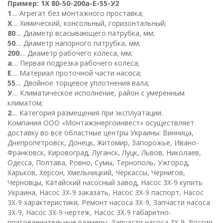
Пример
:
1
Х
80-50-
200
а
-Е-
5
5-
У
2
1
.... Агрегат без монтажного проставка;
Х
.... Химический, консольный, горизонтальный;
80
.... Диаметр всасывающего патрубка, мм;
50
.... Диаметр напорного патрубка, мм;
200
.... Диаметр рабочего колеса, мм;
а
.... Первая подрезка рабочего колеса;
Е
.... Материал проточной части насоса;
55
.... Двойное торцевое уплотнения вала;
У
.... Климатическое исполнение, район с умеренным
климатом;
2
.... Категория размещения при эксплуатации.
К
омпания ООО «Монтажэнергоинвест» осуществляет
доставку во все областные центры Украины: Винница,
Днепропетровск, Донецк, Житомир, Запорожье, Ивано-
Франковск, Кировоград, Луганск, Луцк, Львов, Николаев,
Одесса, Полтава, Ровно, Сумы, Тернополь, Ужгород,
Харьков, Херсон, Хмельницкий, Черкассы, Чернигов,
Черновцы, Катайский насосный завод, Насос 3Х-9 купить
Украина, Насос 3Х-9 заказать, Насос 3Х-9 паспорт, Насос
3Х-9 характеристики, Ремонт насоса 3Х-9, Запчасти насоса
3Х-9, Насос 3Х-9 чертеж, Насос 3Х-9 габаритно-
присоеденительные размеры, Запчасти насоса 3Х-9, Россия,