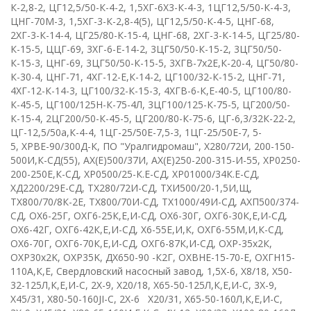
К-2,8-2
,
ЦГ12,5/50-К-4-2
,
1,5ХГ-6Х3-К-4-3
,
1ЦГ12,5/50-К-4-3
,
ЦНГ-70М-3, 1,5ХГ-3-К-2,8-4(5)
,
ЦГ12,5/50-К-4-5
,
ЦНГ-68
,
2ХГ-3-К-14-4
,
ЦГ25/80-К-15-4
,
ЦНГ-68
,
2ХГ-3-К-14-5
,
ЦГ25/80-
К-15-5
,
ЦЦГ-69
,
3ХГ-6-Е-14-2
,
3ЦГ50/50-К-15-2
,
3ЦГ50/50-
К-15-3
,
ЦНГ-69
,
3ЦГ50/50-К-15-5
,
3ХГВ-7х2Е,К-20-4
,
ЦГ50/80-
К-30-4
,
ЦНГ-71
,
4ХГ-12-Е,К-14-2
,
ЦГ100/32-К-15-2
,
ЦНГ-71
,
4ХГ-12-К-14-3
,
ЦГ100/32-К-15-3
,
4ХГВ-6-К,Е-40-5
,
ЦГ100/80-
К-45-5
,
ЦГ100/125Н-К-75-4Л
,
3ЦГ100/125-К-75-5
,
ЦГ200/50-
К-15-4
,
2ЦГ200/50-К-45-5
,
ЦГ200/80-К-75-6
,
ЦГ-6,3/32К-22-2
,
ЦГ-12,5/50а,К-4-4
,
1ЦГ-25/50Е-7,5-3
,
1ЦГ-25/50Е-7, 5-
5
,
ХРВЕ-90/300Д-К
,
ПО "Уралгидромаш"
,
Х280/72И
,
200-150-
500И,К-СД(55)
,
АХ(Е)500/37И
,
АХ(Е)250-200-315-И-55
,
ХР0250-
200-250Е,К-СД
,
ХР0500/25-К.Е-СД
,
ХР01000/34К.Е-СД
,
ХД2200/29Е-СД
, Т
Х280/72И-СД
,
ТХИ500/20-1,5И,Щ
,
ТХ800/70/8К-2Е
,
ТХ800/70И-СД
,
ТХ1000/49И-СД
,
АХП500/374-
СД
,
ОХ6-25Г
,
ОХГ6-25К,Е,И-СД
,
ОХ6-30Г
,
ОХГ6-30К,Е,И-СД
,
О
X
6-42Г
,
ОХГ6-42К,Е,И-СД
,
Х6-55Е,И,К
,
ОХГ6-55М,И,К-СД
,
ОХ6-70Г
,
ОХГ6-70К,Е,И-СД
,
ОХГ6-87К,И-СД
,
ОХР-35х2К
,
О
XP
30х2
K
,
О
XP
35
K
,
ДХ650-90 -К2Г
,
OX
В
HE
-15-70-
E
,
ОХГН15-
110А,К,Е
,
Свердловский насосный завод
,
1,5
X
-6
,
X
8/18
,
Х50-
32-125Л,К,Е,И-С
,
2
X
-9
,
X
20/18
,
Х65-50-125Л,К,Е,И-С
,
3Х-9
,
X
45/31
,
X
80-50-160
JI
-
C
,
2
X
-6 Х20/31
,
Х65-50-160Л,К,Е,И-С
,