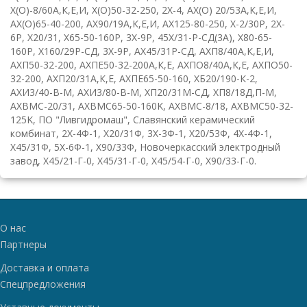
Х(О)-8/60А,К,Е,И
,
Х(О)50-32-250
,
2
X
-4
,
АХ(О)
20/53А,К,Е,И
,
АХ(О)65-40-200
,
АХ90/19А,К,Е,И
,
АХ125-80-250
,
Х-2/30Р
,
2
X
-
6
P
,
Х20/31
,
Х65-50-160Р
,
3
X
-9
P
,
45Х/31-Р-СД(3А)
,
Х80-65-
160Р
,
Х160/29Р-СД
,
3
X
-9
P
,
АХ45/31Р-СД
,
АХП8/40А,К,Е,И
,
АХП50-32-200
,
АХПЕ50-32-200А,К,Е
,
АХПО8/40А,К,Е
,
АХПО50-
32-200
,
АХП20/31А,К,Е
,
АХПЕ65-50-160
,
ХБ20/190-К-2
,
АХИ3/40-В-М
,
АХИ3/80-В-М
,
ХП20/31М-СД
,
ХП8/18Д,П-М
,
AXBMC
-20/31
,
AXBMC
65-50-160
K
,
AXBMC
-8/18
,
AXBMC
50-32-
125
K
,
ПО "Ливгидромаш"
,
Славянский керамический
комбинат
,
2Х-4Ф-1
,
Х20/31Ф
,
3Х-3Ф-1
,
Х20/53Ф
,
4Х-4Ф-1
,
Х45/31Ф
,
5Х-6Ф-1
,
Х90/33Ф
,
Новочеркасский электродный
завод
,
Х45/21-Г-0
,
Х45/31-Г-0
,
Х45/54-Г-0
,
Х90/33-Г-0
.
О нас
Партнеры
Доставка и оплата
Спецпредложения