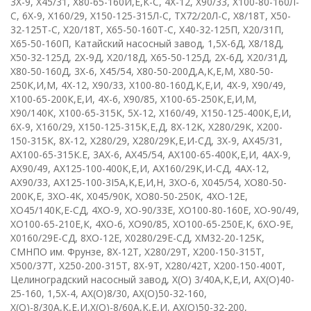
3Х-9
,
Х45/31
,
Х80-65-160И,Е,К-С
,
4
X
-12
,
Х90/33
,
Х100-80-160Л-
С
,
6
X
-9
,
Х160/29
,
Х150-125-315Л-С
,
ТХ72/20Л-С
,
Х8/18Т
,
X
50-
32-125
T
-
C
,
Х20/18Т
,
X
65-50-160
T
-
C
,
Х40-32-125П
,
Х20/31П
,
Х65-50-160П
, К
атайский насосный завод
,
1,5Х-6Д
,
Х8/18Д
,
Х50-32-125Д
,
2Х-9Д
,
Х20/18Д
,
Х65-50-125Д
,
2Х-6Д
,
Х20/31Д
,
Х80-50-160Д
, 3
Х-6
,
Х45/54
,
Х80-50-200Д,А,К,Е,М
,
Х80-50-
250К,И,М
,
4
X
-12
,
Х90/33
,
Х100-80-160Д,К,Е,И
,
4
X
-9
,
Х90/49
,
Х100-65-200К,Е,И
, 4
X
-6
,
Х90/85
,
Х100-65-250К,Е,И,М
,
Х90/140К
,
Х100-65-315К
,
5
X
-12
,
Х160/49
,
Х150-125-400К,Е,И
,
6
X
-9
,
Х160/29
,
Х150-125-315К,Е,Д
,
8
X
-12
K
,
Х280/29К
,
Х200-
150-315К
,
8
X
-12
,
Х280/29
,
Х280/29К,Е,И-СД
,
3Х-9
,
АХ45/31
,
АХ100-65-315К.Е
, 3
АХ-6
,
АХ45/54
,
АХ100-65-400К,Е,И
,
4АХ-9
,
АХ90/49
,
АХ125-100-400К,Е,И
,
АХ160/29К,И-СД
, 4
AX
-12
,
АХ90/33
,
AX
125-100-3
I
5
A
,
K
,
E
,И,Н
,
3
XO
-6
,
Х045/54
,
X
О80-50-
200
K
,
E
,
3ХО-4К
,
Х045/90К
,
ХО80-50-250К
,
4
XO
-12
E
,
ХО45/140К,Е-СД
,
4
X
О-9
,
ХО-90/33Е
,
ХО100-80-160Е
,
ХО-90/49
,
ХО100-65-210Е,К
,
4
X
О-6
,
ХО90/85
,
ХО100-65-250Е,К
,
6ХО-9Е
,
Х0160/29Е-СД
,
8
XO
-12
E
,
Х0280/29Е-СД
,
ХМ32-20-125К
,
СМНПО им. Фрунзе
,
8
X
-12
T
,
Х280/29Т
,
Х200-150-315Т
,
Х500/37Т
,
Х250-200-315Т
,
8Х-9Т
,
Х280/42Т
,
Х200-150-400Т
,
Целиноградский насосный завод
,
Х(О)
3/40А,К,Е,И
,
АХ(О)40-
25-160
,
1,5
X
-4
,
АХ(О)8/30
,
АХ(О)50-32-160
,
Х(О)-8/30А,К,Е,И
,
Х(О)-8/60А,К,Е,И
,
АХ(О)50-32-200
,