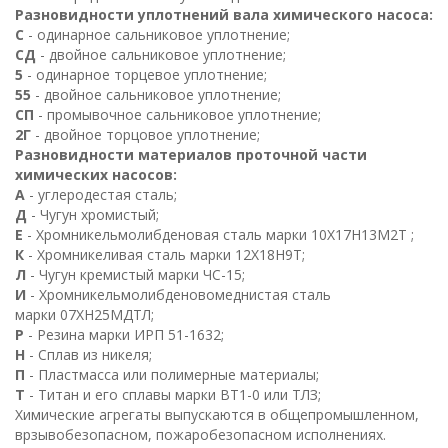
Разновидности уплотнений вала химического насоса:
С
- одинарное сальниковое уплотнение;
СД
- двойное сальниковое уплотнение;
5
- одинарное торцевое уплотнение;
55
- двойное сальниковое уплотнение;
СП
- промывочное сальниковое уплотнение;
2
Г
- двойное торцовое уплотнение;
Разновидности материалов проточной части
химических насосов:
А
- углеродестая сталь;
Д
- Чугун хромистый;
Е
- Хромникельмолибденовая сталь марки
10
Х
17
Н
13
М
2
Т
;
К
- Хромникеливая сталь марки
12
Х
18
Н
9
Т
;
Л
- Чугун кремистый марки ЧС-15;
И
- Хромникельмолибденовомеднистая сталь
марки
07
ХН
25
МДТЛ
;
Р
- Резина марки ИРП 51-1632;
Н
- Сплав из никеля;
П
- Пластмасса или полимерные материалы;
Т
- Титан и его сплавы марки
ВТ
1
-0 или ТЛЗ;
Химические агрегаты выпускаются в общепромышленном,
врзывобезопасном, пожаробезопасном исполнениях.