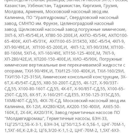
Казахстан, Узбекистан, Таджикистан, Киргизия, Грузия,
Молдова, Армения, Московский насосный звод им.
Калинина, ПО "Уралгидромаш", Свердловский насосный
завод, СМНПО им. Фрунзе, Целиноградский насосный
завод. Щелковский насосный завод
п
огружные химические
,
3ХП-6
,
ХП-45/54Е,И
,
ХП80-50-200Е,И
,
АХПО-45/54К
,
АХПО100-
65-400К
, А
ХП-45/31К
,
АХП100-65-315К50
, Х
ВС-45/54
,
4ХП-9
,
ХП-90/49Е,И
,
ХП100-65-200Е,И
,
4ХП-12, ХП-90/33М, ХП100-
80-160М
,
5ХП-6
,
ХП-160/49Е
,
ХП150-125-400Е,М
,
7ХП-9,
ХП-280/42Е,И
,
ХП200-150-400Е,И
,
ХИО-45/90К
,
Погружные
химические вертикальные вне перекачиваемой жидкости с
опорами
,
ТХИ-90/49К,И
,
ТХИ125-100-400К,И
,
ТХИ-160/29И
,
ТХИ150-125-315И
,
Химические консольной конструкции
,
3
X
-
6
T
,
Х-45/54Т-СД,55
,
Х80-50-200Т-СД.55
,
4
X
-12
T,
Х-90/33Т-
СД,55
,
Х100-80-160Т-СД,55
,
4
X
-6
T
,
Х-90/85Т-СД,55
,
Х100-65-
250Т-СД,55
,
6Х-9Т
,
Х-160/29Т-СД,Е55
,
Х150-125-315СД,55
,
1ХМ8/40Т-СД,55
,
4КХ-7Е-СД
,
Московский насосный звод им.
Калинина
,
8Х-12И
,
АХ280/42И
,
АХ200-150-400И
,
AX
65-50-
160
K
,
E
,
2
X
-6
K,
AX
20/31
K
,
Завод герметичных насосов ПО
"Молдавгидромаш"
,
Герметичные насосы
,
БЭН-33
,
1ЦГ25/12,5Б-К-3-1
,
БЭН-34
,
ЦГ50/12,5-К-5,5Б-1
,
ЦНГ-70М-1
,
1,5ХГ-6Е,К-2,8-2
,
ЦГ6,3/20-К-1,1-2
,
ЦНГ-70М-2
,
1,5ХГ-6Х3-