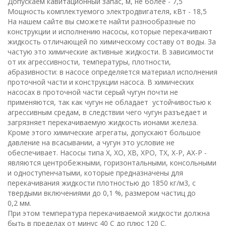
Допускаем кавитационный запас, м, не более - 7,5
Мощность комплектуемого электродвигателя, кВт - 18,5
На нашем сайте вы сможете найти разнообразные по
конструкции и исполнению насосы, которые перекачивают
жидкость отличающей по химическому составу от воды. За
частую это химические активные жидкости. В зависимости
от их агрессивности, температуры, плотности,
абразивности: в насосе определяется материал исполнения
проточной части и конструкции насоса. В химических
насосах в проточной части серый чугун почти не
применяются, так как чугун не обладает устойчивостью к
агрессивным средам, в следствии чего чугун разъедает и
загрязняет перекачиваемую жидкость ионами железа.
Кроме этого химические агрегаты, допускают большое
давление на всасывании, а чугун это условие не
обеспечивает. Насосы типа Х, ХО, ХВ, ХРО, ТХ, Х-Р, АХ-Р -
являются центробежными, горизонтальными, консольными
и одноступенчатыми, которые предназначены для
перекачивания жидкости плотностью до 1850 кг/
м
3
, с
твердыми включениями до 0,
1
%, размером частиц до
0,
2
мм
.
При этом температура перекачиваемой жидкости должна
быть в пределах от минус
40
С
до плюс
120
С
.