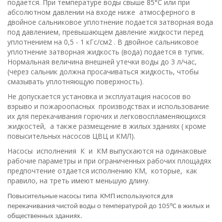
подается. При температуре воды свыше 85°С или при
абсолютном давлении на входе ниже атмосферного в
двойное сальниковое уплотнение подается затворная вода
под давлением, превышающем давление жидкости перед
уплотнением на 0,5 - 1 кГс/см2 . В двойное сальниковое
уплотнение затворная жидкость (вода) подается в тупик.
Нормальная величина внешней утечки воды до 3 л/час,
(через сальник должна просачиваться жидкость, чтобы
смазывать уплотняющую поверхность).
Не допускается установка и эксплуатация насосов во
вэрыво и пожароопасных производствах и использование
их для перекачивания горючих и легковоспламеняющихся
жидкостей, а также размещение в жилых зданиях ( кроме
повысительных насосов ЦВЦ и КМЛ).
Насосы исполнения К и КM выпускаются на одинаковые
рабочие параметры и при ограниченных рабочих площадях
предпочтение отдается исполнению КМ, которые, как
правило, на треть имеют меньшую длину.
Повысительные насосы типа КМП используются для
перекачивания чистой воды о температурой до 105°С в жилых и
общественных зданиях.