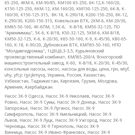
65-250, 4КМ-6, КМ-90/85, KM100-65-250, 6K-12,К-160/20,
K150-125-250, 6KM-12, КМ-160/20, KM150-125-250, 6K-8, K-
160/30, К150-125-315, 8K-18, K-290/18, K200-150-250, 8К-12,
К-290/30, K200-150-315, Ковельская ВТК, 2КМ-6, КМ-20/30,
KM65-50-160, 4К-6ПМ, 1,5К-6, K-8/18, KM50-32-125, ПО
"Армхиммаш", 5К-6, К-8/18, K50-32-125, 5КМ-6, КМ-8/18,
КМ50-32-125, К-6, K-20/30, К65-50-160, К-9, K-45/30, К80-65-
160, К-18, К-90/20, Дубновская ВТК, КМП65-50-160, НПО
"Молдавгидромаш", 1ЦВЦ6,3-3,5, Курьяновский
производственный комбинат, КМЛ65-200/4, Ясногорский
машиностроительный завод, К-60, K-8/18, К-20/30, К-45/30,
консольные насосы, насос, насосы для воды, цена, грн,
wtyf
,
uhy, yfcjc rjycjkmysq, Украина, Россия, Казахстан,
Узбекистан, Таджикистан, Киргизия, Грузия, Молдова,
Армения, Азербайджан.
Насос 3К-9 Одесса, Насос 3К-9 Николаев, Насос 3К-9
Ровно, Насос 3К-9 Сумы, Насос 3К-9 Донецк, Насос 3К-9
Запорожье, Насос 3К-9 Луганск, Насос 3К-9
Симферополь, Насос 3К-9 Хмельницкий, Насос 3К-9
Львов, Насос 3К-9 Луцк, Насос 3К-9 Ужгород, Насос 3К-9
Черновцы, Насос 3К-9 Тернополь, Насос 3К-9
Винница, Насос 3К-9 Ивано-Франковск, Насос 3К-9