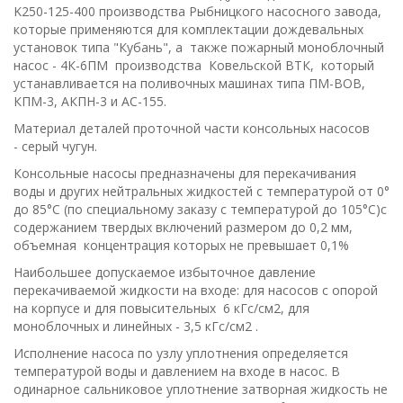
K250-125-400 производства Рыбницкого насосного завода,
которые применяются для комплектации дождевальных
установок типа "Кубань", а также пожар­ный моноблочный
насос - 4К-6ПМ производства Ковельской ВТК, который
устанавливается на поливочных машинах типа ПМ-ВОВ,
КПМ-3, АКПН-3 и АС-155.
Материал деталей проточной части консольных насосов
- серый чугун.
Консольные насосы предназначены для перекачивания
воды и других нейтральных жидкостей с температурой от 0°
до 85°С (по специальному заказу с температурой до 105°С)с
содержанием твердых включений размером до 0,2 мм,
объемная концентрация которых не превышает 0,1%
Наибольшее допускаемое избыточное давление
перекачиваемой жидкости на входе: для насосов с опорой
на корпусе и для повысительных 6 кГс/cм2, для
моноблочных и линейных - 3,5 кГс/см2 .
Исполнение насоса по узлу уплотнения определяется
температурой воды и давлением на входе в насос. В
одинарное сальниковое уплотнение затворная жидкость не