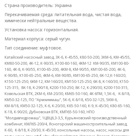
Страна производитель: Украина
Перекачиваемая среда: питательная вода, чистая вода,
химически нейтральные вещества.
Установка насоса: горизонтальная.
Материал корпуса: серый чугун.
Тип соединение: муфтовое.
Катайский насосный завод, 3К-6, К-45/55, К80-50-200, 3КМ-6, KM-45/55,
КМ80-50-200, 4K-12, К-90/35, K100-80-160, 4KM-12 КМ-90/35, КМ100-80-
160, 4К-8, К-90/55, K100-65-200, 4КМ-8, КМ-90/55, KM100-65-200, 4К-6,
К-90/85, К100-65-250, 4КМ-6, КМ-90/85, KM100-65-250, 6K-12,К-160/20,
K150-125-250, 6KM-12, КМ-160/20, KM150-125-250, 6K-8, K-160/30, К150-
125-315, 8K-18, K-290/18, K200-150-250, 8К-12, К-290/30, K200-150-315,
Ковельская ВТК, 2КМ-6, КМ-20/30, KM65-50-160, 4К-6ПМ, 1,5К-6, K-8/18,
KM50-32-125, ПО "Армхиммаш", 5К-6, К-8/18, K50-32-125, 5КМ-6,
КМ-8/18, КМ50-32-125, К-6, K-20/30, К65-50-160, К-9, K-45/30, К80-65-160,
К-18, К-90/20, Дубновская ВТК, КМП65-50-160, НПО
"Молдавгидромаш", 1ЦВЦ6,3-3,5, Курьяновский производственный
комбинат, КМЛ65-200/4, Ясногорский машиностроительный завод,
К-60, K-8/18, К-20/30, К-45/30, консольные насосы, насос, насосы для