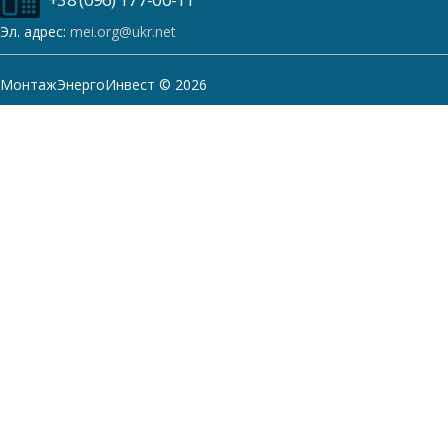
Эл. адрес:
mei.org@ukr.net
МонтажЭнергоИнвест © 2026