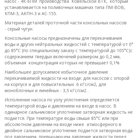
насос - 4К-6ПМ производства Ковельской ВТК, который
устанавливается на поливочных машинах типа ПМ-ВОВ,
КПМ-3, АКПН-3 и АС-155.
Материал деталей проточной части консольных насосов
- серый чугун.
Консольные насосы предназначены для перекачивания
воды и других нейтральных жидкостей с температурой от 0°
до 85°С (по специальному заказу с температурой до 105°С)с
содержанием твердых включений размером до 0,2 мм,
объемная концентрация которых не превышает 0,1%
Наибольшее допускаемое избыточное давление
перекачиваемой жидкости на входе: для насосов с опорой
на корпусе и для повысительных 6 кГс/cм2, для
моноблочных и линейных - 3,5 кГс/см2 .
Исполнение насоса по узлу уплотнения определяется
температурой воды и давлением на входе в насос. В
одинарное сальниковое уплотнение затворная жидкость не
подается. При температуре воды свыше 85°С или при
абсолютном давлении на входе ниже атмосферного в
двойное сальниковое уплотнение подается затворная вода
под давлением, превышающем давление жидкости перед