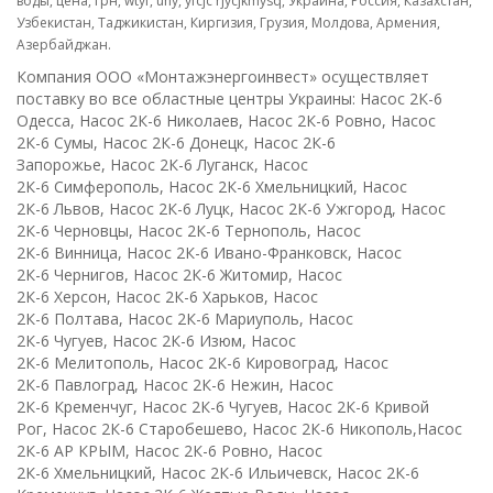
воды, цена, грн,
wtyf
, uhy, yfcjc rjycjkmysq, Украина, Россия, Казахстан,
Узбекистан, Таджикистан, Киргизия, Грузия, Молдова, Армения,
Азербайджан.
Компания ООО «Монтажэнергоинвест» осуществляет
поставку во все областные центры Украины
: Насос 2К-6
Одесса, Насос 2К-6 Николаев, Насос 2К-6 Ровно, Насос
2К-6 Сумы, Насос 2К-6 Донецк, Насос 2К-6
Запорожье, Насос 2К-6 Луганск, Насос
2К-6 Симферополь, Насос 2К-6 Хмельницкий, Насос
2К-6 Львов, Насос 2К-6 Луцк, Насос 2К-6 Ужгород, Насос
2К-6 Черновцы, Насос 2К-6 Тернополь, Насос
2К-6 Винница, Насос 2К-6 Ивано-Франковск, Насос
2К-6 Чернигов, Насос 2К-6 Житомир, Насос
2К-6 Херсон, Насос 2К-6 Харьков, Насос
2К-6 Полтава, Насос 2К-6 Мариуполь, Насос
2К-6 Чугуев, Насос 2К-6 Изюм, Насос
2К-6 Мелитополь, Насос 2К-6 Кировоград, Насос
2К-6 Павлоград, Насос 2К-6 Нежин, Насос
2К-6 Кременчуг, Насос 2К-6 Чугуев, Насос 2К-6 Кривой
Рог, Насос 2К-6 Старобешево, Насос 2К-6 Никополь,Насос
2К-6 АР КРЫМ, Насос 2К-6 Ровно, Насос
2К-6 Хмельницкий, Насос 2К-6 Ильичевск, Насос 2К-6