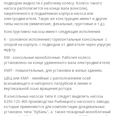
подводом жидкости к рабочему колесу. Колесо такого
насоса располагается на конце вала (консоли),
закрепленного в подшипниках корпуса насоса или
электродвигателя. Такую же конструкцию имеют и другие
типы насосов (химические, фекальные, грунтовые и т.д.).
Конструктивно насосы имеют следующие исполнения:
К - (основное исполнение) горизонтальные консольные с
опорой на корпусе, с подводом от двигателя через упругую
муфту;
КМ - консольные моноблочные. Рабочее колесо
установлено на конце удлиненного вала электродвигателя;
КМП - повысительные, для установки в жилых зданиях;
ЦВЦ или КМЛ - линейные с расположением осей
всасывающего и напорного патрубков в линию и
вертикальной осью вращения ротора.
В консольных насосах типа К следует выделить насосы
K250-125-400 производства Рыбницкого насосного завода,
которые применяются для комплектации дождевальных
установок типа "Кубань", а также пожар­ный моноблочный