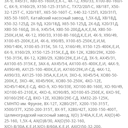
3Х-9
,
Х45/31
,
Х80-65-160И,Е,К-С
,
4
X
-12
,
Х90/33
,
Х100-80-160Л-
С
,
6
X
-9
,
Х160/29
,
Х150-125-315Л-С
,
ТХ72/20Л-С
,
Х8/18Т
,
X
50-
32-125
T
-
C
,
Х20/18Т
,
X
65-50-160
T
-
C
,
Х40-32-125П
,
Х20/31П
,
Х65-50-160П
, К
атайский насосный завод
,
1,5Х-6Д
,
Х8/18Д
,
Х50-32-125Д
,
2Х-9Д
,
Х20/18Д
,
Х65-50-125Д
,
2Х-6Д
,
Х20/31Д
,
Х80-50-160Д
, 3
Х-6
,
Х45/54
,
Х80-50-200Д,А,К,Е,М
,
Х80-50-
250К,И,М
,
4
X
-12
,
Х90/33
,
Х100-80-160Д,К,Е,И
,
4
X
-9
,
Х90/49
,
Х100-65-200К,Е,И
, 4
X
-6
,
Х90/85
,
Х100-65-250К,Е,И,М
,
Х90/140К
,
Х100-65-315К
,
5
X
-12
,
Х160/49
,
Х150-125-400К,Е,И
,
6
X
-9
,
Х160/29
,
Х150-125-315К,Е,Д
,
8
X
-12
K
,
Х280/29К
,
Х200-
150-315К
,
8
X
-12
,
Х280/29
,
Х280/29К,Е,И-СД
,
3Х-9
,
АХ45/31
,
АХ100-65-315К.Е
, 3
АХ-6
,
АХ45/54
,
АХ100-65-400К,Е,И
,
4АХ-9
,
АХ90/49
,
АХ125-100-400К,Е,И
,
АХ160/29К,И-СД
, 4
AX
-12
,
АХ90/33
,
AX
125-100-3
I
5
A
,
K
,
E
,И,Н
,
3
XO
-6
,
Х045/54
,
X
О80-50-
200
K
,
E
,
3ХО-4К
,
Х045/90К
,
ХО80-50-250К
,
4
XO
-12
E
,
ХО45/140К,Е-СД
,
4
X
О-9
,
ХО-90/33Е
,
ХО100-80-160Е
,
ХО-90/49
,
ХО100-65-210Е,К
,
4
X
О-6
,
ХО90/85
,
ХО100-65-250Е,К
,
6ХО-9Е
,
Х0160/29Е-СД
,
8
XO
-12
E
,
Х0280/29Е-СД
,
ХМ32-20-125К
,
СМНПО им. Фрунзе
,
8
X
-12
T
,
Х280/29Т
,
Х200-150-315Т
,
Х500/37Т
,
Х250-200-315Т
,
8Х-9Т
,
Х280/42Т
,
Х200-150-400Т
,
Целиноградский насосный завод
,
Х(О)
3/40А,К,Е,И
,
АХ(О)40-
25-160
,
1,5
X
-4
,
АХ(О)8/30
,
АХ(О)50-32-160
,
Х(О)-8/30А,К,Е,И
,
Х(О)-8/60А,К,Е,И
,
АХ(О)50-32-200
,