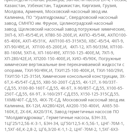
Казахстан, Узбекистан, Таджикистан, Киргизия, Грузия,
Молдова, Армения, Московский насосный звод им.
Калинина, ПО "Уралгидромаш", Свердловский насосный
завод, СМНПО им. Фрунзе, Целиноградский насосный
завод. Щелковский насосный завод
п
огружные химические
,
3ХП-6
,
ХП-45/54Е,И
,
ХП80-50-200Е,И
,
АХПО-45/54К
,
АХПО100-
65-400К
, А
ХП-45/31К
,
АХП100-65-315К50
, Х
ВС-45/54
,
4ХП-9
,
ХП-90/49Е,И
,
ХП100-65-200Е,И
,
4ХП-12, ХП-90/33М, ХП100-
80-160М
,
5ХП-6
,
ХП-160/49Е
,
ХП150-125-400Е,М
,
7ХП-9,
ХП-280/42Е,И
,
ХП200-150-400Е,И
,
ХИО-45/90К
,
Погружные
химические вертикальные вне перекачиваемой жидкости с
опорами
,
ТХИ-90/49К,И
,
ТХИ125-100-400К,И
,
ТХИ-160/29И
,
ТХИ150-125-315И
,
Химические консольной конструкции
,
3
X
-
6
T
,
Х-45/54Т-СД,55
,
Х80-50-200Т-СД.55
,
4
X
-12
T,
Х-90/33Т-
СД,55
,
Х100-80-160Т-СД,55
,
4
X
-6
T
,
Х-90/85Т-СД,55
,
Х100-65-
250Т-СД,55
,
6Х-9Т
,
Х-160/29Т-СД,Е55
,
Х150-125-315СД,55
,
1ХМ8/40Т-СД,55
,
4КХ-7Е-СД
,
Московский насосный звод им.
Калинина
,
8Х-12И
,
АХ280/42И
,
АХ200-150-400И
,
AX
65-50-
160
K
,
E
,
2
X
-6
K,
AX
20/31
K
,
Завод герметичных насосов ПО
"Молдавгидромаш"
,
Герметичные насосы
,
БЭН-33
,
1ЦГ25/12,5Б-К-3-1
,
БЭН-34
,
ЦГ50/12,5-К-5,5Б-1
,
ЦНГ-70М-1
,
1,5ХГ-6Е,К-2,8-2
,
ЦГ6,3/20-К-1,1-2
,
ЦНГ-70М-2
,
1,5ХГ-6Х3-