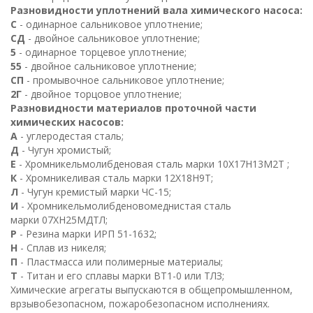
Разновидности уплотнений вала химического насоса:
С
- одинарное сальниковое уплотнение;
СД
- двойное сальниковое уплотнение;
5
- одинарное торцевое уплотнение;
55
- двойное сальниковое уплотнение;
СП
- промывочное сальниковое уплотнение;
2
Г
- двойное торцовое уплотнение;
Разновидности материалов проточной части
химических насосов:
А
- углеродестая сталь;
Д
- Чугун хромистый;
Е
- Хромникельмолибденовая сталь марки
10
Х
17
Н
13
М
2
Т
;
К
- Хромникеливая сталь марки
12
Х
18
Н
9
Т
;
Л
- Чугун кремистый марки ЧС-15;
И
- Хромникельмолибденовомеднистая сталь
марки
07
ХН
25
МДТЛ
;
Р
- Резина марки ИРП 51-1632;
Н
- Сплав из никеля;
П
- Пластмасса или полимерные материалы;
Т
- Титан и его сплавы марки
ВТ
1
-0 или ТЛЗ;
Химические агрегаты выпускаются в общепромышленном,
врзывобезопасном, пожаробезопасном исполнениях.