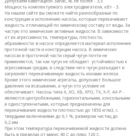
Допускаем кавитацион. запас, м, не более - 3,5
Мощность комплектуемого электродвигателя, кВт - 3.
На нашем сайте вы сможете найти разнообразные по
конструкции и исполнению насосы, которые перекачивают
жидкость отличающей по химическому составу от воды. За
частую это химические активные жидкости. В зависимости
от их агрессивности, температуры, плотности,
абразивности: в насосе определяется материал исполнения
проточной части и конструкции насоса. В химических
насосах в проточной части серый чугун почти не
применяются, так как чугун не обладает устойчивостью к
агрессивным средам, в следствии чего чугун разъедает и
загрязняет перекачиваемую жидкость ионами железа.
Кроме этого химические агрегаты, допускают большое
давление на всасывании, а чугун это условие не
обеспечивает. Насосы типа Х, ХО, ХВ, ХРО, ТХ, Х-Р, АХ-Р -
являются центробежными, горизонтальными, консольными
и одноступенчатыми, которые предназначены для
перекачивания жидкости плотностью до 1850 кг/
м
3
, с
твердыми включениями до 0,
1
%, размером частиц до
0,
2
мм
.
При этом температура перекачиваемой жидкости должна
быть в пределах от минус
40
С
до плюс
120
С
.