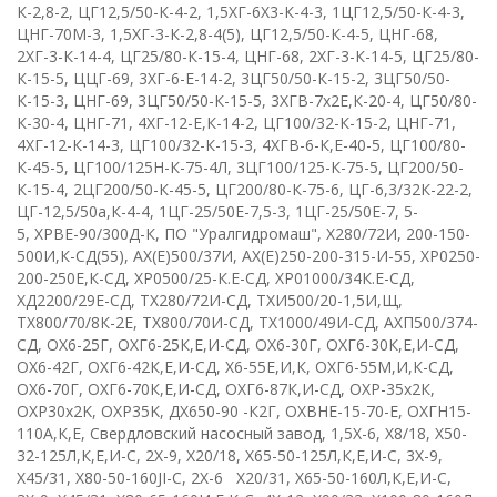
К-2,8-2
,
ЦГ12,5/50-К-4-2
,
1,5ХГ-6Х3-К-4-3
,
1ЦГ12,5/50-К-4-3
,
ЦНГ-70М-3, 1,5ХГ-3-К-2,8-4(5)
,
ЦГ12,5/50-К-4-5
,
ЦНГ-68
,
2ХГ-3-К-14-4
,
ЦГ25/80-К-15-4
,
ЦНГ-68
,
2ХГ-3-К-14-5
,
ЦГ25/80-
К-15-5
,
ЦЦГ-69
,
3ХГ-6-Е-14-2
,
3ЦГ50/50-К-15-2
,
3ЦГ50/50-
К-15-3
,
ЦНГ-69
,
3ЦГ50/50-К-15-5
,
3ХГВ-7х2Е,К-20-4
,
ЦГ50/80-
К-30-4
,
ЦНГ-71
,
4ХГ-12-Е,К-14-2
,
ЦГ100/32-К-15-2
,
ЦНГ-71
,
4ХГ-12-К-14-3
,
ЦГ100/32-К-15-3
,
4ХГВ-6-К,Е-40-5
,
ЦГ100/80-
К-45-5
,
ЦГ100/125Н-К-75-4Л
,
3ЦГ100/125-К-75-5
,
ЦГ200/50-
К-15-4
,
2ЦГ200/50-К-45-5
,
ЦГ200/80-К-75-6
,
ЦГ-6,3/32К-22-2
,
ЦГ-12,5/50а,К-4-4
,
1ЦГ-25/50Е-7,5-3
,
1ЦГ-25/50Е-7, 5-
5
,
ХРВЕ-90/300Д-К
,
ПО "Уралгидромаш"
,
Х280/72И
,
200-150-
500И,К-СД(55)
,
АХ(Е)500/37И
,
АХ(Е)250-200-315-И-55
,
ХР0250-
200-250Е,К-СД
,
ХР0500/25-К.Е-СД
,
ХР01000/34К.Е-СД
,
ХД2200/29Е-СД
, Т
Х280/72И-СД
,
ТХИ500/20-1,5И,Щ
,
ТХ800/70/8К-2Е
,
ТХ800/70И-СД
,
ТХ1000/49И-СД
,
АХП500/374-
СД
,
ОХ6-25Г
,
ОХГ6-25К,Е,И-СД
,
ОХ6-30Г
,
ОХГ6-30К,Е,И-СД
,
О
X
6-42Г
,
ОХГ6-42К,Е,И-СД
,
Х6-55Е,И,К
,
ОХГ6-55М,И,К-СД
,
ОХ6-70Г
,
ОХГ6-70К,Е,И-СД
,
ОХГ6-87К,И-СД
,
ОХР-35х2К
,
О
XP
30х2
K
,
О
XP
35
K
,
ДХ650-90 -К2Г
,
OX
В
HE
-15-70-
E
,
ОХГН15-
110А,К,Е
,
Свердловский насосный завод
,
1,5
X
-6
,
X
8/18
,
Х50-
32-125Л,К,Е,И-С
,
2
X
-9
,
X
20/18
,
Х65-50-125Л,К,Е,И-С
,
3Х-9
,
X
45/31
,
X
80-50-160
JI
-
C
,
2
X
-6 Х20/31
,
Х65-50-160Л,К,Е,И-С
,