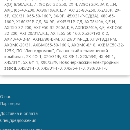
Х(О)-8/60А,К,Е,И
,
Х(О)50-32-250
,
2
X
-4
,
АХ(О)
20/53А,К,Е,И
,
АХ(О)65-40-200
,
АХ90/19А,К,Е,И
,
АХ125-80-250
,
Х-2/30Р
,
2
X
-
6
P
,
Х20/31
,
Х65-50-160Р
,
3
X
-9
P
,
45Х/31-Р-СД(3А)
,
Х80-65-
160Р
,
Х160/29Р-СД
,
3
X
-9
P
,
АХ45/31Р-СД
,
АХП8/40А,К,Е,И
,
АХП50-32-200
,
АХПЕ50-32-200А,К,Е
,
АХПО8/40А,К,Е
,
АХПО50-
32-200
,
АХП20/31А,К,Е
,
АХПЕ65-50-160
,
ХБ20/190-К-2
,
АХИ3/40-В-М
,
АХИ3/80-В-М
,
ХП20/31М-СД
,
ХП8/18Д,П-М
,
AXBMC
-20/31
,
AXBMC
65-50-160
K
,
AXBMC
-8/18
,
AXBMC
50-32-
125
K
,
ПО "Ливгидромаш"
,
Славянский керамический
комбинат
,
2Х-4Ф-1
,
Х20/31Ф
,
3Х-3Ф-1
,
Х20/53Ф
,
4Х-4Ф-1
,
Х45/31Ф
,
5Х-6Ф-1
,
Х90/33Ф
,
Новочеркасский электродный
завод
,
Х45/21-Г-0
,
Х45/31-Г-0
,
Х45/54-Г-0
,
Х90/33-Г-0
.
О нас
Партнеры
Доставка и оплата
Спецпредложения