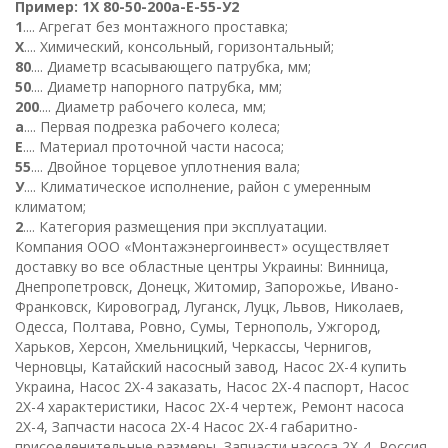
Пример
:
1
Х
80-50-
200
а
-Е-
5
5-
У
2
1
.... Агрегат без монтажного проставка;
Х
.... Химический, консольный, горизонтальный;
80
.... Диаметр всасывающего патрубка, мм;
50
.... Диаметр напорного патрубка, мм;
200
.... Диаметр рабочего колеса, мм;
а
.... Первая подрезка рабочего колеса;
Е
.... Материал проточной части насоса;
55
.... Двойное торцевое уплотнения вала;
У
.... Климатическое исполнение, район с умеренным
климатом;
2
.... Категория размещения при эксплуатации.
К
омпания ООО «Монтажэнергоинвест» осуществляет
доставку во все областные центры Украины: Винница,
Днепропетровск, Донецк, Житомир, Запорожье, Ивано-
Франковск, Кировоград, Луганск, Луцк, Львов, Николаев,
Одесса, Полтава, Ровно, Сумы, Тернополь, Ужгород,
Харьков, Херсон, Хмельницкий, Черкассы, Чернигов,
Черновцы, Катайский насосный завод, Насос 2Х-4 купить
Украина, Насос 2Х-4 заказать, Насос 2Х-4 паспорт, Насос
2Х-4 характеристики, Насос 2Х-4 чертеж, Ремонт насоса
2Х-4, Запчасти насоса 2Х-4 Насос 2Х-4 габаритно-
присоеденительные размеры, Запчасти насоса 2Х-4, Россия,