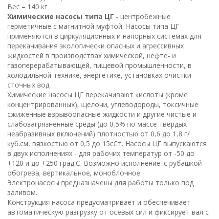
Вес – 140 кг
Химические насосы типа ЦГ
- центробежные
герметичные с магнитной муфтой. Насосы типа ЦГ
применяются в циркуляционных и напорных системах для
перекачивания экологически опасных и агрессивных
жидкостей в производствах химической, нефте- и
газоперерабатывающей, пищевой промышленности, в
холодильной технике, энергетике, установках очистки
сточных вод.
Химические насосы ЦГ перекачивают кислоты (кроме
концентрированных), щелочи, углеводороды, токсичные
сжиженные взрывоопасные жидкости и другие чистые и
слабозагрязненные среды (до 0,5% по массе твердых
неабразивных включений) плотностью от 0,6 до 1,8 г/
куб.см, вязкостью от 0,5 до 15сСт. Насосы ЦГ выпускаются
в двух исполнениях - для рабочих температур от -50 до
+120 и до +250 град.С. Возможно исполнение: с рубашкой
обогрева, вертикальное, моноблочное.
Электронасосы предназначены для работы только под
заливом.
Конструкция насоса предусматривает и обеспечивает
автоматическую разгрузку от осевых сил и фиксирует вал с