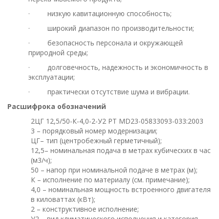
· низкую кавитационную способность;
· широкий диапазон по производительности;
· безопасность персонала и окружающей
природной среды;
· долговечность, надежность и экономичность в
эксплуатации;
· практически отсутствие шума и вибрации.
Расшифрока обозначений
2ЦГ 12,5/50-К-4,0-2-У2 РТ МD23-05833093-033:2003
3 – порядковый номер модернизации;
ЦГ– тип (центробежный герметичный);
12,5– номинальная подача в метрах кубических в час
(м3/ч);
50 – напор при номинальной подаче в метрах (м);
К – исполнение по материалу (см. примечание);
4,0 – номинальная мощность встроенного двигателя
в киловаттах (кВт);
2 – конструктивное исполнение;
У2 – вид климатического исполнения и категория