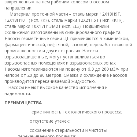
закрепленным на нем рабочим колесом в осевом
направлении.
Материал проточной части – сталь марки 12Х18Н9Т,
12Х18Н10Т ( исп. «К»), сталь марки 12Х21Н5Т ( исп. «К1»),
сталь марки 10Х17Н13М2Т (исп. «Е»). Подшипники
скольжения изготовлены из силицированного графита.
Насосы герметичные серии ЦГ применяются в химической,
фармацевтической, нефтяной, газовой, перерабатывающей
промышленности и других отраслях. Насосы
взрывозащищенные, могут устанавливаться во
взрывоопасных помещениях и взрывоопасных зонах.
Насосы изготавливаются на подачу от 6,3 до 200 м3/ч при
напоре от 20 до 80 метров. Смазка и охлаждение насосов
производится перекачиваемой жидкостью.
Насосы имеют высокое качество исполнения и
надежности.
ПРЕИМУЩЕСТВА
· герметичность технологического процесса;
· отсутствие утечек;
· сохранение стерильности и чистоты
перекачиваемого продукта;