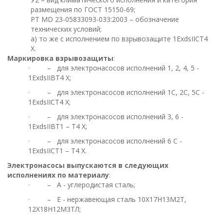
размещения по ГОСТ 15150-69;
РТ МD 23-05833093-033:2003 – обозначение
технических условий;
a) то же с исполнением по взрывозащите 1ЕхdsIIСТ4
Х.
Маркировка взрывозащиты
:
· – для электронасосов исполнений 1, 2, 4, 5 -
1ЕхdsIIВТ4 Х;
· – для электронасосов исполнений 1С, 2С, 5С -
1ЕхdsIIСТ4 Х;
· – для электронасосов исполнений 3, 6 -
1ЕхdsIIВТ1 – Т4 Х;
· – для электронасосов исполнений 6 С -
1ЕхdsIIСТ1 – Т4 Х.
Электронасосы выпускаются в следующих
исполнениях по материалу
:
· – А - углеродистая сталь;
· – Е - нержавеющая сталь 10Х17Н13М2Т,
12Х18Н12М3ТЛ;