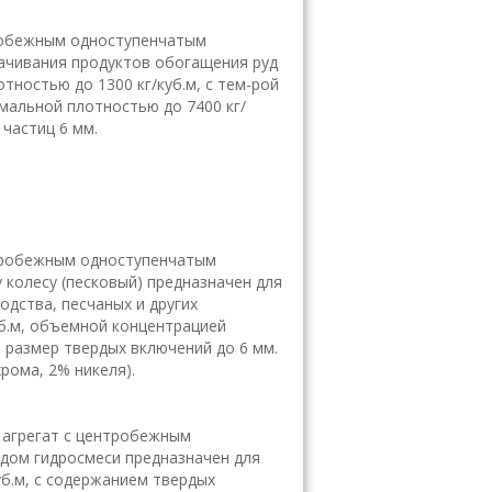
тробежным одноступенчатым
качивания продуктов обогащения руд
тностью до 1300 кг/куб.м, с тем-рой
имальной плотностью до 7400 кг/
частиц 6 мм.
нтробежным одноступенчатым
колесу (песковый) предназначен для
дства, песчаных и других
уб.м, объемной концентрацией
ы размер твердых включений до 6 мм.
рома, 2% никеля).
 агрегат с центробежным
дом гидросмеси предназначен для
уб.м, с содержанием твердых