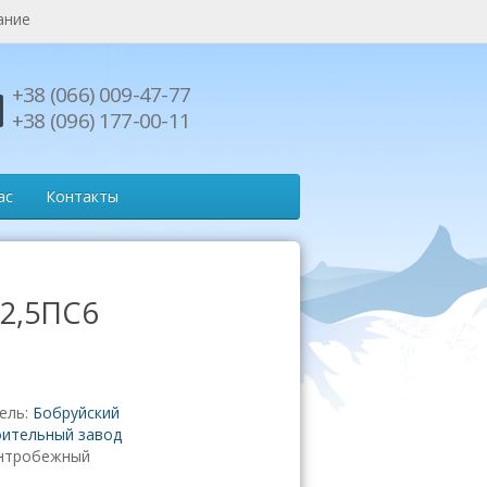
ание
+38 (066) 009-47-77
+38 (096) 177-00-11
ас
Контакты
 2,5ПС6
ель:
Бобруйский
ительный завод
нтробежный