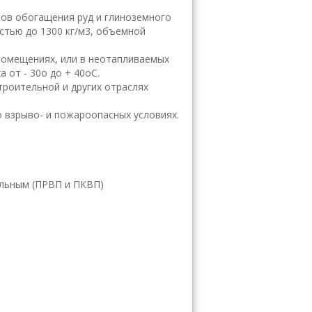
тов обогащения руд и глиноземного
стью до 1300 кг/м3, объемной
помещениях, или в неотапливаемых
 от - 30o до + 40oС.
троительной и других отраслях
о взрыво- и пожароопасных условиях.
альным (ПРВП и ПКВП)