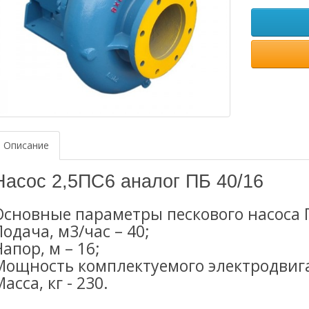
Описание
Насос
2,5ПС6 аналог
ПБ 40/16
Основные параметры пескового насоса П
Подача, м3/час – 40;
Напор, м – 16;
Мощность комплектуемого электродвигат
асса, кг - 230.