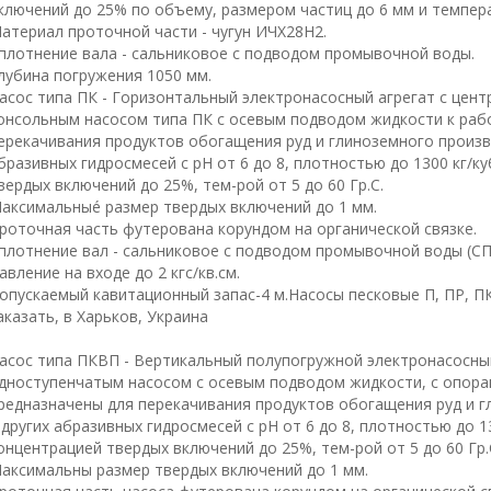
ключений до 25% по объему, размером частиц до 6 мм и темпера
атериал проточной части - чугун ИЧХ28Н2.
плотнение вала - сальниковое с подводом промывочной воды.
лубина погружения 1050 мм.
асос типа ПК - Горизонтальный электронасосный агрегат с це
онсольным насосом типа ПК с осевым подводом жидкости к раб
ерекачивания продуктов обогащения руд и глиноземного произво
бразивных гидросмесей с рН от 6 до 8, плотностью до 1300 кг/к
вердых включений до 25%, тем-рой от 5 до 60 Гр.С.
аксимальныé размер твердых включений до 1 мм.
роточная часть футерована корундом на органической связке.
плотнение вал - сальниковое с подводом промывочной воды (СП
авление на входе до 2 кгс/кв.см.
опускаемый кавитационный запас-4 м.Насосы песковые П, ПР, ПК
аказать, в Харьков, Украина
асос типа ПКВП - Вертикальный полупогружной электронасосны
дноступенчатым насосом с осевым подводом жидкости, с опора
редназначены для перекачивания продуктов обогащения руд и г
 других абразивных гидросмесей с рН от 6 до 8, плотностью до 1
онцентрацией твердых включений до 25%, тем-рой от 5 до 60 Гр.
аксимальны размер твердых включений до 1 мм.