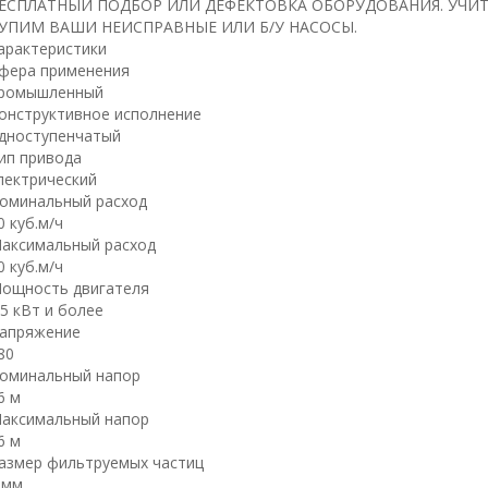
ЕСПЛАТНЫЙ ПОДБОР ИЛИ ДЕФЕКТОВКА ОБОРУДОВАНИЯ. УЧИТ
УПИМ ВАШИ НЕИСПРАВНЫЕ ИЛИ Б/У НАСОСЫ.
арактеристики
фера применения
ромышленный
онструктивное исполнение
дноступенчатый
ип привода
лектрический
оминальный расход
0 куб.м/ч
аксимальный расход
0 куб.м/ч
ощность двигателя
.5 кВт и более
апряжение
80
оминальный напор
6 м
аксимальный напор
6 м
азмер фильтруемых частиц
 мм