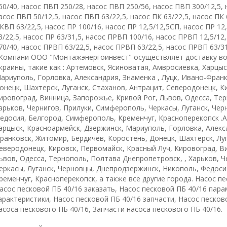
60/40, насос ПВП 250/28, насос ПВП 250/56, насос ПВП 300/12,5,
асос ПВП 50/12,5, насос ПВП 63/22,5, насос ПК 63/22,5, насос ПК 
КВП 63/22,5, насос ПР 100/16, насос ПР 12,5/12,5СП, насос ПР 12,
3/22,5, насос ПР 63/31,5, насос ПРВП 100/16, насос ПРВП 12,5/12
70/40, насос ПРВП 63/22,5, насос ПРВП 63/22,5, насос ПРВП 63/31
омпани ООО "Монтажэнергоинвест" осуществляет доставку во
краины, такие как : Артемовск, Ясиноватая, Амвросиевка, Харцы
ариуполь, Горловка, Александрия, Знаменка , Луцк, Ивано-Фран
онецк, Шахтерск, Луганск, Стаханов, Антрацит, Северодонецк, К
ировоград, Винница, Запорожье, Кривой Рог, Львов, Одесса, Те
арьков, Чернигов, Прилуки, Симферополь, Черкасы, Луганск, Че
едосия, Белгород, Симферополь, Кременчуг, Красноперекопск .А
арцыск, Красноармейск, Дзержинск, Мариуполь, Горловка, Алекса
ранковск, Житомир, Бердичев, Коростень, Донецк, Шахтерск, Луг
еверодонецк, Кировск, Первомайск, Красный Луч, Кировоград, В
ьвов, Одесса, Тернополь, Полтава Днепропетровск, , Харьков, 
еркасы, Луганск, Черновцы, Днепродзержинск, Никополь, Федоси
ременчуг, Красноперекопск, а также все другие города. Насос пе
асос песковой ПБ 40/16 заказать, Насос песковой ПБ 40/16 пара
арактеристики, Насос песковой ПБ 40/16 запчасти, Насос песков
асоса пескового ПБ 40/16, Запчасти насоса пескового ПБ 40/16.