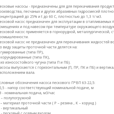
есковые насосы - предназначены для для перекачивания продук
роизводства, песчаных и других абразивных гидросмесей плотно
онцентрацией до 25% и t до 60 С, плотностью до 1,3 т/ м3.
есковой насос предназначен для эксплуатации в отапливаемых 
омещениях и под навесом при температуре окружающего воздуха
есковой насос применяется в горнорудной, металлургической, с
ромышленности.
есковой насос не предназначен для перекачивания жидкостей в
о виду защиты проточной части делятся на:
 гумированные (типа ПР),
 корундированные (типа ПК),
 из износостойкого чугуна (типа П и ПБ).
асосы выпускаются с горизонтальным (П, ПР, ПК и ПБ) и вертик
асположением вала.
словные обозначения насоса пескового П*ВП 63-22,5:
2,5 - напор соответствующий номинальной подаче, м
3 - номинальная подача, м3/час
 – полупогружной
 – материал проточной части ( Р – резина , К – корунд )
 - вертикальный
 - песковый с осевым входом