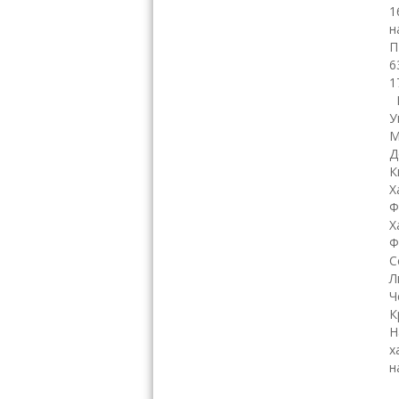
1
н
П
6
1
К
У
М
Д
К
Х
Ф
Х
Ф
С
Л
Ч
К
Н
х
н