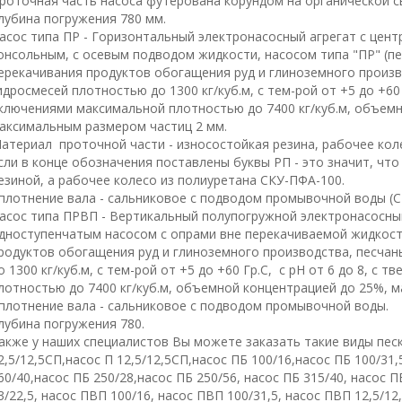
роточная часть насоса футерована корундом на органической с
лубина погружения 780 мм.
асос типа ПР - Горизонтальный электронасосный агрегат с це
онсольным, с осевым подводом жидкости, насосом типа "ПР" (п
ерекачивания продуктов обогащения руд и глиноземного произво
идросмесей плотностью до 1300 кг/куб.м, с тем-рой от +5 до +60 
ключениями максимальной плотностью до 7400 кг/куб.м, объемн
аксимальным размером частиц 2 мм.
атериал проточной части - износостойкая резина, рабочее коле
сли в конце обозначения поставлены буквы РП - это значит, чт
езиной, а рабочее колесо из полиуретана СКУ-ПФА-100.
плотнение вала - сальниковое с подводом промывочной воды (С
асос типа ПРВП - Вертикальный полупогружной электронасосны
дноступенчатым насосом с опрами вне перекачиваемой жидкост
родуктов обогащения руд и глиноземного производства, песчан
о 1300 кг/куб.м, с тем-рой от +5 до +60 Гр.С, с рН от 6 до 8, 
лотностью до 7400 кг/куб.м, объемной концентрацией до 25%, 
плотнение вала - сальниковое с подводом промывочной воды.
лубина погружения 780.
акже у наших специалистов Вы можете заказать такие виды песк
2,5/12,5СП,насос П 12,5/12,5СП,насос ПБ 100/16,насос ПБ 100/31,
60/40,насос ПБ 250/28,насос ПБ 250/56, насос ПБ 315/40, насос П
3/22,5, насос ПВП 100/16, насос ПВП 100/31,5, насос ПВП 12,5/12