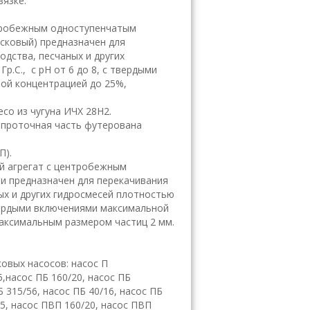
вязке.
нтробежным одноступенчатым
есковый) предназначен для
дства, песчаных и других
Гр.С., с рН от 6 до 8, с твердыми
ой концентрацией до 25%,
со из чугуна ИЧХ 28Н2.
о проточная часть футерована
П).
й агрегат с центробежным
и предназначен для перекачивания
ых и других гидросмесей плотностью
с твердыми включениями максимальной
максимальным размером частиц 2 мм.
овых насосов: насос П
5,насос ПБ 160/20, насос ПБ
Б 315/56, насос ПБ 40/16, насос ПБ
,5, насос ПВП 160/20, насос ПВП