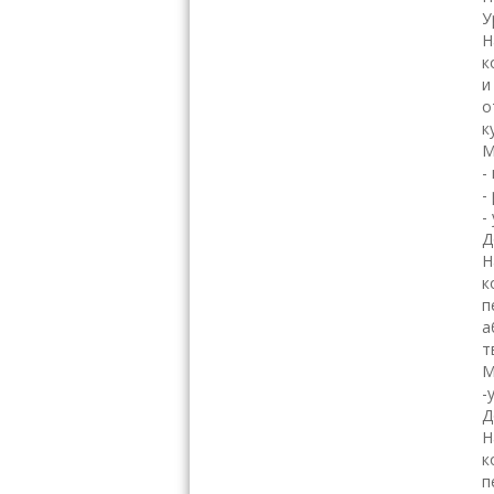
У
Н
к
и
о
к
М
-
-
-
Д
Н
к
п
а
т
М
-
Д
Н
к
п