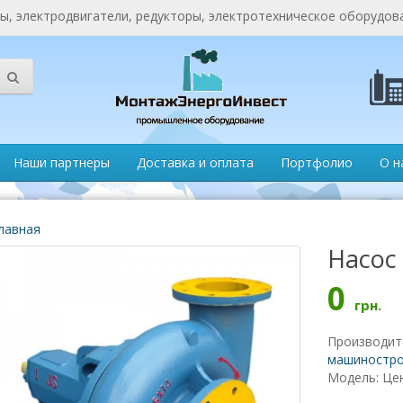
, электродвигатели, редукторы, электротехническое оборудов
Наши партнеры
Доставка и оплата
Портфолио
О н
лавная
Насос
0
грн.
Производит
машиностро
Модель: Це