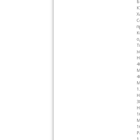
Б
К
Х
С
п
К
о
Т
э
Н
4
М
4
М
1
Н
3
Н
1
М
1
Р
1