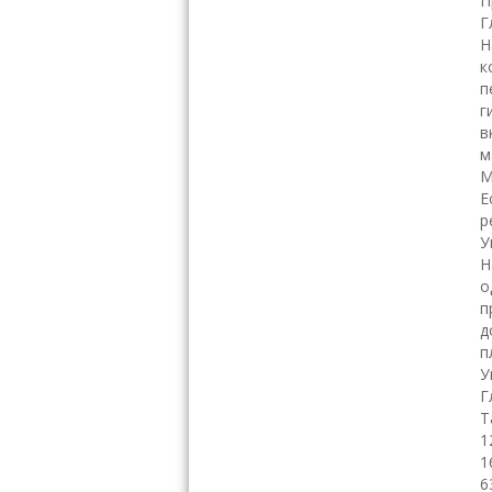
П
Г
Н
к
п
г
в
м
М
Е
р
У
Н
о
п
д
п
У
Г
Т
1
1
6