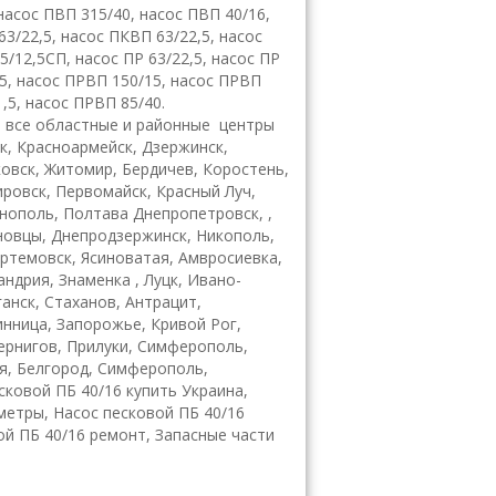
 насос ПВП 315/40, насос ПВП 40/16,
63/22,5, насос ПКВП 63/22,5, насос
5/12,5СП, насос ПР 63/22,5, насос ПР
,5, насос ПРВП 150/15, насос ПРВП
,5, насос ПРВП 85/40.
 все областные и районные центры
ск, Красноармейск, Дзержинск,
ковск, Житомир, Бердичев, Коростень,
ировск, Первомайск, Красный Луч,
рнополь, Полтава Днепропетровск, ,
рновцы, Днепродзержинск, Никополь,
ртемовск, Ясиноватая, Амвросиевка,
ндрия, Знаменка , Луцк, Ивано-
анск, Стаханов, Антрацит,
инница, Запорожье, Кривой Рог,
Чернигов, Прилуки, Симферополь,
я, Белгород, Симферополь,
сковой ПБ 40/16 купить Украина,
метры, Насос песковой ПБ 40/16
ой ПБ 40/16 ремонт, Запасные части