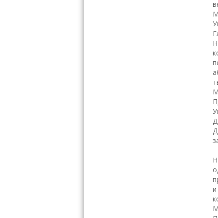
в
М
У
Г
Н
к
п
а
т
М
П
У
Д
Д
з
Н
о
п
и
к
М