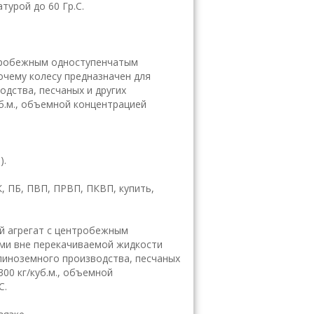
турой до 60 Гр.С.
нтробежным одноступенчатым
очему колесу предназначен для
дства, песчаных и других
уб.м., объемной концентрацией
).
, ПБ, ПВП, ПРВП, ПКВП, купить,
й агрегат с центробежным
ми вне перекачиваемой жидкости
линоземного производства, песчаных
300 кг/куб.м., объемной
С.