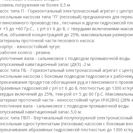
ровень погружения не более 0,5 м
асос типа П - Горизонтальный электронасосный агрегат с цен
онсольным насосом типа "П" (песковый) предназначен для пере
 глиноземного производства , песчаных и других гидросмесей пло
т +5 до +60 Гр.С., с рН от 6 до 8, с твердыми включениями макс
уб.м, объемной концентрацией до 25%, максимальным размером 
атериалы проточной части пескового насоса:
 корпус - износостойкий чугун;
 рабочее колесо - резина.
 уплотнение вала - сальниковое с подводом промывочной воды.
опускаемый кавитационный запас (ДКЗ) -2 м.
асос типа ПБ - Горизонтальный электронасосный агрегат с це
онсольным насосом с боковым подводом гидросмеси к рабочему 
ерекачивания продуктов обогащения руд и глиноземного произво
бразивных гидросмесей с рН от 6 до 8, плотностью до 1300 кг/к
вердых включений до 25%, тем-рой от 5 до 60 Гр.С. Максимальн
атериал проточной части - износостойкий чугун ИЧХ28Н2 (28% х
уплотнение вала - сальниковое с подводом промывочной воды.
опускаемый кавитационный запас-5,0 м.
асос типа ПВП - Вертикальный полупогружной электронасосный
онсольным одноступенчатым (песковым) насосом с боковым вхо
ерекачивания абразивных гидросмесей плотностью до 1300 кг/к