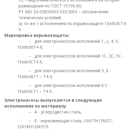
размещения по ГОСТ 15150-69;
РТ МD 23-05833093-033:2003 – обозначение
технических условий;
a) то же с исполнением по взрывозащите 1ЕхdsIIСТ4
Х.
Маркировка взрывозащиты
:
· – для электронасосов исполнений 1, 2, 4, 5 -
1ЕхdsIIВТ4 Х;
· – для электронасосов исполнений 1С, 2С, 5С -
1ЕхdsIIСТ4 Х;
· – для электронасосов исполнений 3, 6 -
1ЕхdsIIВТ1 – Т4 Х;
· – для электронасосов исполнений 6 С -
1ЕхdsIIСТ1 – Т4 Х.
Электронасосы выпускаются в следующих
исполнениях по материалу
:
· – А - углеродистая сталь;
· – Е - нержавеющая сталь 10Х17Н13М2Т,
12Х18Н12М3ТЛ;