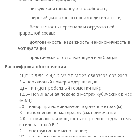
· низкую кавитационную способность;
· широкий диапазон по производительности;
· безопасность персонала и окружающей
природной среды;
· долговечность, надежность и экономичность в
эксплуатации;
· практически отсутствие шума и вибрации.
Расшифрока обозначений
2ЦГ 12,5/50-К-4,0-2-У2 РТ МD23-05833093-033:2003
3 – порядковый номер модернизации;
ЦГ– тип (центробежный герметичный);
12,5– номинальная подача в метрах кубических в час
(м3/ч);
50 – напор при номинальной подаче в метрах (м);
К – исполнение по материалу (см. примечание);
4,0 – номинальная мощность встроенного двигателя
в киловаттах (кВт);
2 – конструктивное исполнение;
У2 – вид климатического исполнения и категория