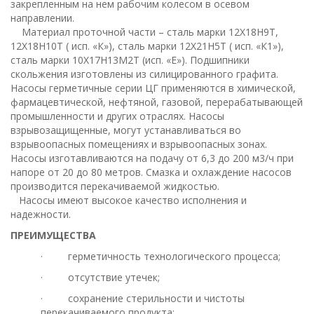
закрепленным на нем рабочим колесом в осевом
направлении.
Материал проточной части – сталь марки 12Х18Н9Т,
12Х18Н10Т ( исп. «К»), сталь марки 12Х21Н5Т ( исп. «К1»),
сталь марки 10Х17Н13М2Т (исп. «Е»). Подшипники
скольжения изготовлены из силицированного графита.
Насосы герметичные серии ЦГ применяются в химической,
фармацевтической, нефтяной, газовой, перерабатывающей
промышленности и других отраслях. Насосы
взрывозащищенные, могут устанавливаться во
взрывоопасных помещениях и взрывоопасных зонах.
Насосы изготавливаются на подачу от 6,3 до 200 м3/ч при
напоре от 20 до 80 метров. Смазка и охлаждение насосов
производится перекачиваемой жидкостью.
Насосы имеют высокое качество исполнения и
надежности.
ПРЕИМУЩЕСТВА
· герметичность технологического процесса;
· отсутствие утечек;
· сохранение стерильности и чистоты
перекачиваемого продукта;