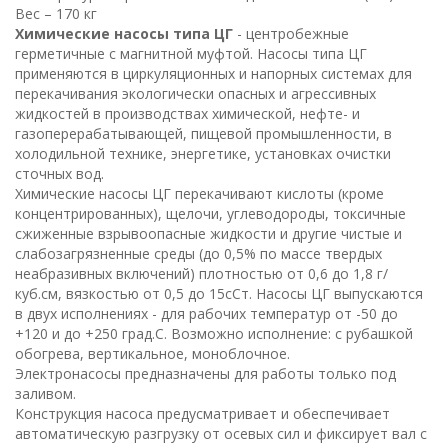
Вес – 170 кг
Химические насосы типа ЦГ
- центробежные
герметичные с магнитной муфтой. Насосы типа ЦГ
применяются в циркуляционных и напорных системах для
перекачивания экологически опасных и агрессивных
жидкостей в производствах химической, нефте- и
газоперерабатывающей, пищевой промышленности, в
холодильной технике, энергетике, установках очистки
сточных вод.
Химические насосы ЦГ перекачивают кислоты (кроме
концентрированных), щелочи, углеводороды, токсичные
сжиженные взрывоопасные жидкости и другие чистые и
слабозагрязненные среды (до 0,5% по массе твердых
неабразивных включений) плотностью от 0,6 до 1,8 г/
куб.см, вязкостью от 0,5 до 15сСт. Насосы ЦГ выпускаются
в двух исполнениях - для рабочих температур от -50 до
+120 и до +250 град.С. Возможно исполнение: с рубашкой
обогрева, вертикальное, моноблочное.
Электронасосы предназначены для работы только под
заливом.
Конструкция насоса предусматривает и обеспечивает
автоматическую разгрузку от осевых сил и фиксирует вал с