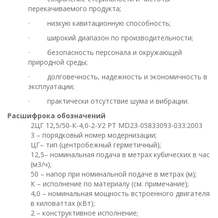
перекачиваемого продукта;
·
низкую кавитационную способность;
·
широкий диапазон по производительности;
·
безопасность персонала и окружающей
природной среды;
·
долговечность, надежность и экономичность в
эксплуатации;
·
практически отсутствие шума и вибрации.
Расшифрока обозначений
2ЦГ 12,5/50-К-4,0-2-У2 РТ МD23-05833093-033:2003
3 – порядковый номер модернизации;
ЦГ– тип (центробежный герметичный);
12,5– номинальная подача в метрах кубических в час
(м3/ч);
50 – напор при номинальной подаче в метрах (м);
К – исполнение по материалу (см. примечание);
4,0 – номинальная мощность встроенного двигателя
в киловаттах (кВт);
2 – конструктивное исполнение;