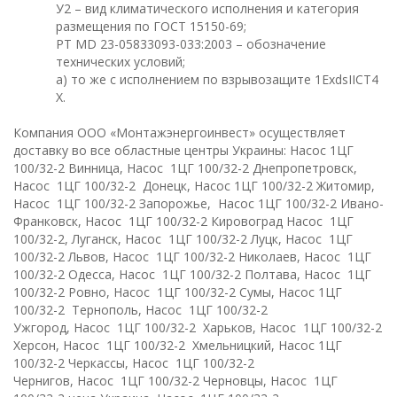
У2 – вид климатического исполнения и категория
размещения по ГОСТ 15150-69;
РТ МD 23-05833093-033:2003 – обозначение
технических условий;
a) то же с исполнением по взрывозащите 1ЕхdsIIСТ4
Х.
Компания ООО «Монтажэнергоинвест» осуществляет
доставку во все областные центры Украины: Насос 1ЦГ
100/32-2 Винница, Насос 1ЦГ 100/32-2 Днепропетровск,
Насос 1ЦГ 100/32-2 Донецк, Насос 1ЦГ 100/32
-2
Житомир,
Насос
1ЦГ 100/32-2
Запорожье, Насос
1ЦГ 100/32-2
Ивано-
Франковск, Насос
1ЦГ 100/32-2 Кировоград Насос
1ЦГ
100/32-2
,
Луганск, Насос
1ЦГ 100/32-2
Луцк, Насос
1ЦГ
100/32-2
Львов, Насос
1ЦГ 100/32-2
Николаев, Насос
1ЦГ
100/32-2 Одесса, Насос
1ЦГ 100/32-2
Полтава, Насос
1ЦГ
100/32-2
Ровно, Насос
1ЦГ 100/32-2
Сумы, Насос
1ЦГ
100/32-2
Тернополь, Насос
1ЦГ 100/32-2
Ужгород, Насос
1ЦГ 100/32-2
Харьков, Насос
1ЦГ 100/32-2
Херсон, Насос
1ЦГ 100/32-2
Хмельницкий, Насос
1ЦГ
100/32-2
Черкассы, Насос
1ЦГ 100/32-2
Чернигов, Насос
1ЦГ 100/32-2
Черновцы, Насос
1ЦГ