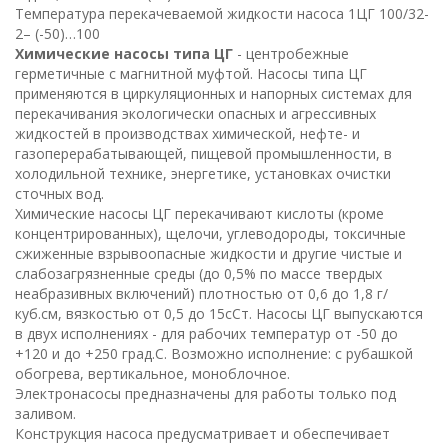
Температура перекачеваемой жидкости насоса
1ЦГ 100/32-
2– (-50)…100
Химические насосы типа ЦГ
- центробежные
герметичные с магнитной муфтой. Насосы типа ЦГ
применяются в циркуляционных и напорных системах для
перекачивания экологически опасных и агрессивных
жидкостей в производствах химической, нефте- и
газоперерабатывающей, пищевой промышленности, в
холодильной технике, энергетике, установках очистки
сточных вод.
Химические насосы ЦГ перекачивают кислоты (кроме
концентрированных), щелочи, углеводороды, токсичные
сжиженные взрывоопасные жидкости и другие чистые и
слабозагрязненные среды (до 0,5% по массе твердых
неабразивных включений) плотностью от 0,6 до 1,8 г/
куб.см, вязкостью от 0,5 до 15сСт. Насосы ЦГ выпускаются
в двух исполнениях - для рабочих температур от -50 до
+120 и до +250 град.С. Возможно исполнение: с рубашкой
обогрева, вертикальное, моноблочное.
Электронасосы предназначены для работы только под
заливом.
Конструкция насоса предусматривает и обеспечивает