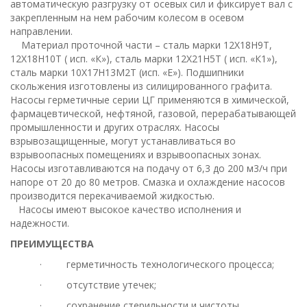
автоматическую разгрузку от осевых сил и фиксирует вал с
закрепленным на нем рабочим колесом в осевом
направлении.
Материал проточной части – сталь марки 12Х18Н9Т,
12Х18Н10Т ( исп. «К»), сталь марки 12Х21Н5Т ( исп. «К1»),
сталь марки 10Х17Н13М2Т (исп. «Е»). Подшипники
скольжения изготовлены из силицированного графита.
Насосы герметичные серии ЦГ применяются в химической,
фармацевтической, нефтяной, газовой, перерабатывающей
промышленности и других отраслях. Насосы
взрывозащищенные, могут устанавливаться во
взрывоопасных помещениях и взрывоопасных зонах.
Насосы изготавливаются на подачу от 6,3 до 200 м3/ч при
напоре от 20 до 80 метров. Смазка и охлаждение насосов
производится перекачиваемой жидкостью.
Насосы имеют высокое качество исполнения и
надежности.
ПРЕИМУЩЕСТВА
·
герметичность технологического процесса;
·
отсутствие утечек;
·
сохранение стерильности и чистоты