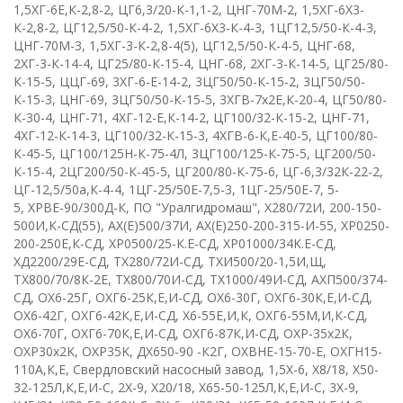
1,5ХГ-6Е,К-2,8-2
,
ЦГ6,3/20-К-1,1-2
,
ЦНГ-70М-2
,
1,5ХГ-6Х3-
К-2,8-2
,
ЦГ12,5/50-К-4-2
,
1,5ХГ-6Х3-К-4-3
,
1ЦГ12,5/50-К-4-3
,
ЦНГ-70М-3, 1,5ХГ-3-К-2,8-4(5)
,
ЦГ12,5/50-К-4-5
,
ЦНГ-68
,
2ХГ-3-К-14-4
,
ЦГ25/80-К-15-4
,
ЦНГ-68
,
2ХГ-3-К-14-5
,
ЦГ25/80-
К-15-5
,
ЦЦГ-69
,
3ХГ-6-Е-14-2
,
3ЦГ50/50-К-15-2
,
3ЦГ50/50-
К-15-3
,
ЦНГ-69
,
3ЦГ50/50-К-15-5
,
3ХГВ-7х2Е,К-20-4
,
ЦГ50/80-
К-30-4
,
ЦНГ-71
,
4ХГ-12-Е,К-14-2
,
ЦГ100/32-К-15-2
,
ЦНГ-71
,
4ХГ-12-К-14-3
,
ЦГ100/32-К-15-3
,
4ХГВ-6-К,Е-40-5
,
ЦГ100/80-
К-45-5
,
ЦГ100/125Н-К-75-4Л
,
3ЦГ100/125-К-75-5
,
ЦГ200/50-
К-15-4
,
2ЦГ200/50-К-45-5
,
ЦГ200/80-К-75-6
,
ЦГ-6,3/32К-22-2
,
ЦГ-12,5/50а,К-4-4
,
1ЦГ-25/50Е-7,5-3
,
1ЦГ-25/50Е-7, 5-
5
,
ХРВЕ-90/300Д-К
,
ПО "Уралгидромаш"
,
Х280/72И
,
200-150-
500И,К-СД(55)
,
АХ(Е)500/37И
,
АХ(Е)250-200-315-И-55
,
ХР0250-
200-250Е,К-СД
,
ХР0500/25-К.Е-СД
,
ХР01000/34К.Е-СД
,
ХД2200/29Е-СД
, Т
Х280/72И-СД
,
ТХИ500/20-1,5И,Щ
,
ТХ800/70/8К-2Е
,
ТХ800/70И-СД
,
ТХ1000/49И-СД
,
АХП500/374-
СД
,
ОХ6-25Г
,
ОХГ6-25К,Е,И-СД
,
ОХ6-30Г
,
ОХГ6-30К,Е,И-СД
,
О
X
6-42Г
,
ОХГ6-42К,Е,И-СД
,
Х6-55Е,И,К
,
ОХГ6-55М,И,К-СД
,
ОХ6-70Г
,
ОХГ6-70К,Е,И-СД
,
ОХГ6-87К,И-СД
,
ОХР-35х2К
,
О
XP
30х2
K
,
О
XP
35
K
,
ДХ650-90 -К2Г
,
OX
В
HE
-15-70-
E
,
ОХГН15-
110А,К,Е
,
Свердловский насосный завод
,
1,5
X
-6
,
X
8/18
,
Х50-
32-125Л,К,Е,И-С
,
2
X
-9
,
X
20/18
,
Х65-50-125Л,К,Е,И-С
,
3Х-9
,