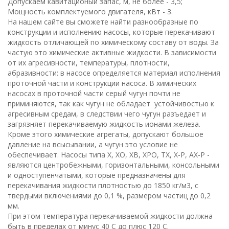
Допускаем кавитационый запас, м, не более - 3,5;
Мощность комплектуемого двигателя, кВт - 3.
На нашем сайте вы сможете найти разнообразные по
конструкции и исполнению насосы, которые перекачивают
жидкость отличающей по химическому составу от воды. За
частую это химические активные жидкости. В зависимости
от их агресивности, температуры, плотности,
абразивности: в насосе определяется материал исполнения
проточной части и конструкции насоса. В химических
насосах в проточной части серый чугун почти не
приминяются, так как чугун не обладает устойчивостью к
агресивным средам, в следствии чего чугун разъедает и
загрязняет перекачиваемую жидкость ионами железа.
Кроме этого химические агрегаты, допускают большое
давление на всысывании, а чугун это условие не
обеспечивает. Насосы типа Х, ХО, ХВ, ХРО, ТХ, Х-Р, АХ-Р -
являются центробежными, горизонтальными, консольными
и одноступенчатыми, которые предназначены для
перекачивания жидкости плотностью до 1850 кг/
м
3
, с
твердыми включениями до 0,
1
%, размером частиц до 0,
2
мм
.
При этом температура перекачиваемой жидкости должна
быть в пределах от минус
40
С
до плюс
120
С
.