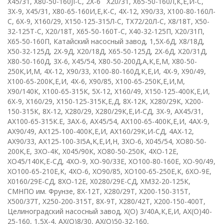
X
45/31
,
X
80-50-160
JI
-
C
,
2
X
-6 Х20/31
,
Х65-50-160Л,К,Е,И-С
,
3Х-9
,
Х45/31
,
Х80-65-160И,Е,К-С
,
4
X
-12
,
Х90/33
,
Х100-80-160Л-
С
,
6
X
-9
,
Х160/29
,
Х150-125-315Л-С
,
ТХ72/20Л-С
,
Х8/18Т
,
X
50-
32-125
T
-
C
,
Х20/18Т
,
X
65-50-160
T
-
C
,
Х40-32-125П
,
Х20/31П
,
Х65-50-160П
, К
атайский насосный завод
,
1,5Х-6Д
,
Х8/18Д
,
Х50-32-125Д
,
2Х-9Д
,
Х20/18Д
,
Х65-50-125Д
,
2Х-6Д
,
Х20/31Д
,
Х80-50-160Д
, 3
Х-6
,
Х45/54
,
Х80-50-200Д,А,К,Е,М
,
Х80-50-
250К,И,М
,
4
X
-12
,
Х90/33
,
Х100-80-160Д,К,Е,И
,
4
X
-9
,
Х90/49
,
Х100-65-200К,Е,И
, 4
X
-6
,
Х90/85
,
Х100-65-250К,Е,И,М
,
Х90/140К
,
Х100-65-315К
,
5
X
-12
,
Х160/49
,
Х150-125-400К,Е,И
,
6
X
-9
,
Х160/29
,
Х150-125-315К,Е,Д
,
8
X
-12
K
,
Х280/29К
,
Х200-
150-315К
,
8
X
-12
,
Х280/29
,
Х280/29К,Е,И-СД
,
3Х-9
,
АХ45/31
,
АХ100-65-315К.Е
, 3
АХ-6
,
АХ45/54
,
АХ100-65-400К,Е,И
,
4АХ-9
,
АХ90/49
,
АХ125-100-400К,Е,И
,
АХ160/29К,И-СД
, 4
AX
-12
,
АХ90/33
,
AX
125-100-3
I
5
A
,
K
,
E
,И,Н
,
3
XO
-6
,
Х045/54
,
X
О80-50-
200
K
,
E
,
3ХО-4К
,
Х045/90К
,
ХО80-50-250К
,
4
XO
-12
E
,
ХО45/140К,Е-СД
,
4
X
О-9
,
ХО-90/33Е
,
ХО100-80-160Е
,
ХО-90/49
,
ХО100-65-210Е,К
,
4
X
О-6
,
ХО90/85
,
ХО100-65-250Е,К
,
6ХО-9Е
,
Х0160/29Е-СД
,
8
XO
-12
E
,
Х0280/29Е-СД
,
ХМ32-20-125К
,
СМНПО им. Фрунзе
,
8
X
-12
T
,
Х280/29Т
,
Х200-150-315Т
,
Х500/37Т
,
Х250-200-315Т
,
8Х-9Т
,
Х280/42Т
,
Х200-150-400Т
,
Целиноградский насосный завод
,
Х(О)
3/40А,К,Е,И
,
АХ(О)40-
25-160
,
1,5
X
-4
,
АХ(О)8/30
,
АХ(О)50-32-160
,