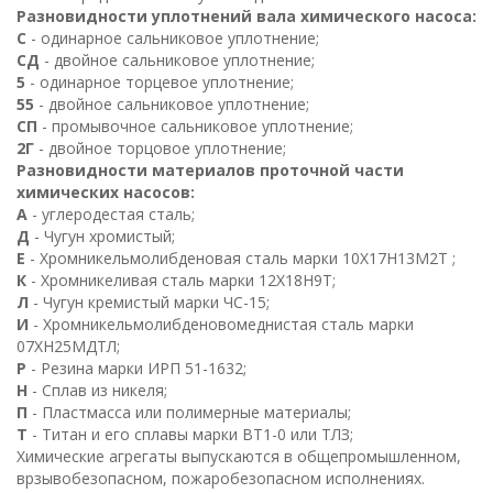
Разновидности уплотнений вала химического насоса:
С
- одинарное сальниковое уплотнение;
СД
- двойное сальниковое уплотнение;
5
- одинарное торцевое уплотнение;
55
- двойное сальниковое уплотнение;
СП
- промывочное сальниковое уплотнение;
2
Г
- двойное торцовое уплотнение;
Разновидности материалов проточной части
химических насосов:
А
- углеродестая сталь;
Д
- Чугун хромистый;
Е
- Хромникельмолибденовая сталь марки
10
Х
17
Н
13
М
2
Т
;
К
- Хромникеливая сталь марки
12
Х
18
Н
9
Т
;
Л
- Чугун кремистый марки ЧС-15;
И
- Хромникельмолибденовомеднистая сталь марки
07
ХН
25
МДТЛ
;
Р
- Резина марки ИРП 51-1632;
Н
- Сплав из никеля;
П
- Пластмасса или полимерные материалы;
Т
- Титан и его сплавы марки
ВТ
1
-0 или ТЛЗ;
Химические агрегаты выпускаются в общепромышленном,
врзывобезопасном, пожаробезопасном исполнениях.