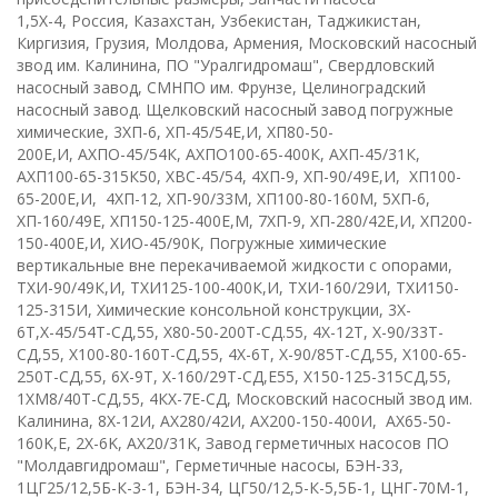
1,5Х-4, Россия, Казахстан, Узбекистан, Таджикистан,
Киргизия, Грузия, Молдова, Армения, Московский насосный
звод им. Калинина, ПО "Уралгидромаш", Свердловский
насосный завод, СМНПО им. Фрунзе, Целиноградский
насосный завод. Щелковский насосный завод
п
огружные
химические
,
3ХП-6
,
ХП-45/54Е,И
,
ХП80-50-
200Е,И
,
АХПО-45/54К
,
АХПО100-65-400К
, А
ХП-45/31К
,
АХП100-65-315К50
, Х
ВС-45/54
,
4ХП-9
,
ХП-90/49Е,И
,
ХП100-
65-200Е,И
,
4ХП-12, ХП-90/33М, ХП100-80-160М
,
5ХП-6
,
ХП-160/49Е
,
ХП150-125-400Е,М
,
7ХП-9, ХП-280/42Е,И
,
ХП200-
150-400Е,И
,
ХИО-45/90К
,
Погружные химические
вертикальные вне перекачиваемой жидкости с опорами
,
ТХИ-90/49К,И
,
ТХИ125-100-400К,И
,
ТХИ-160/29И
,
ТХИ150-
125-315И
,
Химические консольной конструкции
,
3
X
-
6
T
,
Х-45/54Т-СД,55
,
Х80-50-200Т-СД.55
,
4
X
-12
T,
Х-90/33Т-
СД,55
,
Х100-80-160Т-СД,55
,
4
X
-6
T
,
Х-90/85Т-СД,55
,
Х100-65-
250Т-СД,55
,
6Х-9Т
,
Х-160/29Т-СД,Е55
,
Х150-125-315СД,55
,
1ХМ8/40Т-СД,55
,
4КХ-7Е-СД
,
Московский насосный звод им.
Калинина
,
8Х-12И
,
АХ280/42И
,
АХ200-150-400И
,
AX
65-50-
160
K
,
E
,
2
X
-6
K,
AX
20/31
K
,
Завод герметичных насосов ПО
"Молдавгидромаш"
,
Герметичные насосы
,
БЭН-33
,
1ЦГ25/12,5Б-К-3-1
,
БЭН-34
,
ЦГ50/12,5-К-5,5Б-1
,
ЦНГ-70М-1
,