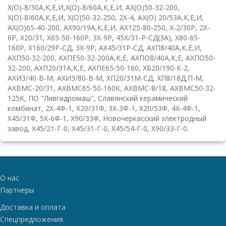
Х(О)-8/30А,К,Е,И
,
Х(О)-8/60А,К,Е,И
,
АХ(О)50-32-200
,
Х(О)-8/60А,К,Е,И
,
Х(О)50-32-250
,
2
X
-4
,
АХ(О)
20/53А,К,Е,И
,
АХ(О)65-40-200
,
АХ90/19А,К,Е,И
,
АХ125-80-250
,
Х-2/30Р
,
2
X
-
6
P
,
Х20/31
,
Х65-50-160Р
,
3
X
-9
P
,
45Х/31-Р-СД(3А)
,
Х80-65-
160Р
,
Х160/29Р-СД
,
3
X
-9
P
,
АХ45/31Р-СД
,
АХП8/40А,К,Е,И
,
АХП50-32-200
,
АХПЕ50-32-200А,К,Е
,
АХПО8/40А,К,Е
,
АХПО50-
32-200
,
АХП20/31А,К,Е
,
АХПЕ65-50-160
,
ХБ20/190-К-2
,
АХИ3/40-В-М
,
АХИ3/80-В-М
,
ХП20/31М-СД
,
ХП8/18Д,П-М
,
AXBMC
-20/31
,
AXBMC
65-50-160
K
,
AXBMC
-8/18
,
AXBMC
50-32-
125
K
,
ПО "Ливгидромаш"
,
Славянский керамический
комбинат
,
2Х-4Ф-1
,
Х20/31Ф
,
3Х-3Ф-1
,
Х20/53Ф
,
4Х-4Ф-1
,
Х45/31Ф
,
5Х-6Ф-1
,
Х90/33Ф
,
Новочеркасский электродный
завод
,
Х45/21-Г-0
,
Х45/31-Г-0
,
Х45/54-Г-0
,
Х90/33-Г-0
.
О нас
Партнеры
Доставка и оплата
Спецпредложения