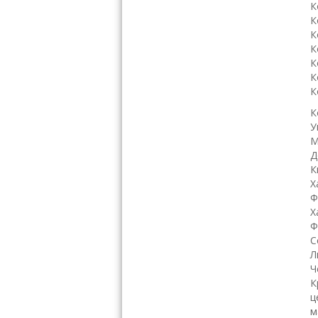
К
К
К
К
К
К
К
К
У
М
Д
К
Х
Ф
Х
Ф
С
Л
Ч
К
ц
м