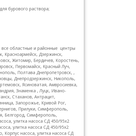
 для бурового раствора;
 все областные и районные центры
ск, Красноармейск, Дзержинск,
ковск, Житомир, Бердичев, Коростень,
ировск, Первомайск, Красный Луч,
рнополь, Полтава Днепропетровск, ,
рновцы, Днепродзержинск, Никополь,
ртемовск, Ясиноватая, Амвросиевка,
ндрия, Знаменка , Луцк, Ивано-
анск, Стаханов, Антрацит,
инница, Запорожье, Кривой Рог,
Чернигов, Прилуки, Симферополь,
я, Белгород, Симферополь,
асоса, улитка насоса СД 450/95х2
асоса, улитка насоса СД 450/95х2
о, Корпус насоса, улитка насоса СД