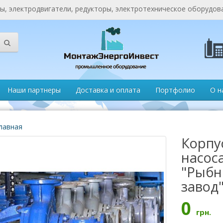
, электродвигатели, редукторы, электротехническое оборудов
Наши партнеры
Доставка и оплата
Портфолио
О н
лавная
Корпус
насос
"Рыбн
завод
0
грн.