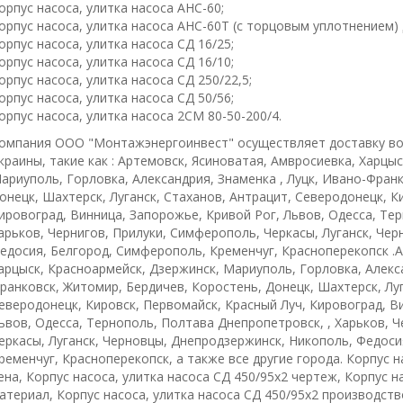
орпус насоса, улитка насоса АНС-60;
орпус насоса, улитка насоса АНС-60Т (с торцовым уплотнением)
орпус насоса, улитка насоса СД 16/25;
орпус насоса, улитка насоса СД 16/10;
орпус насоса, улитка насоса СД 250/22,5;
орпус насоса, улитка насоса СД 50/56;
орпус насоса, улитка насоса 2СМ 80-50-200/4.
омпания ООО "Монтажэнергоинвест" осуществляет доставку во
краины, такие как : Артемовск, Ясиноватая, Амвросиевка, Харцы
ариуполь, Горловка, Александрия, Знаменка , Луцк, Ивано-Фран
онецк, Шахтерск, Луганск, Стаханов, Антрацит, Северодонецк, К
ировоград, Винница, Запорожье, Кривой Рог, Львов, Одесса, Те
арьков, Чернигов, Прилуки, Симферополь, Черкасы, Луганск, Че
едосия, Белгород, Симферополь, Кременчуг, Красноперекопск .А
арцыск, Красноармейск, Дзержинск, Мариуполь, Горловка, Алекса
ранковск, Житомир, Бердичев, Коростень, Донецк, Шахтерск, Луг
еверодонецк, Кировск, Первомайск, Красный Луч, Кировоград, В
ьвов, Одесса, Тернополь, Полтава Днепропетровск, , Харьков, 
еркасы, Луганск, Черновцы, Днепродзержинск, Никополь, Федоси
ременчуг, Красноперекопск, а также все другие города. Корпус н
ена, Корпус насоса, улитка насоса СД 450/95х2 чертеж, Корпус н
атериал, Корпус насоса, улитка насоса СД 450/95х2 производств