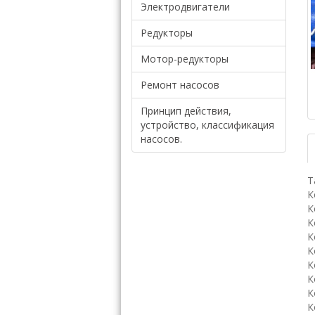
Электродвигатели
Редукторы
Мотор-редукторы
Ремонт насосов
Принцип действия,
устройство, классификация
насосов.
Т
К
К
К
К
К
К
К
К
К