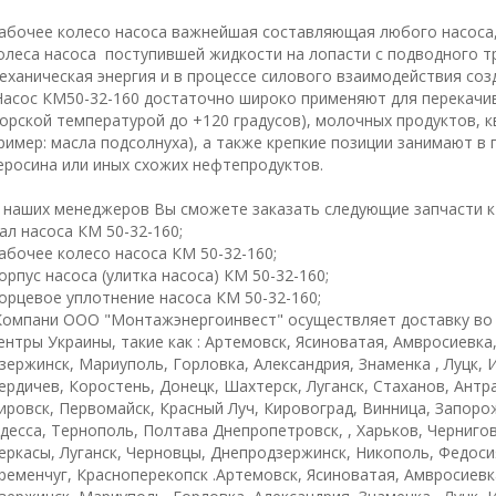
абочее колесо насоса важнейшая составляющая любого насоса,
олеса насоса поступившей жидкости на лопасти с подводного 
еханическая энергия и в процессе силового взаимодействия соз
Насос КМ50-32-160 достаточно широко применяют для перекачив
орской температурой до +120 градусов), молочных продуктов, к
ример: масла подсолнуха), а также крепкие позиции занимают в 
еросина или иных схожих нефтепродуктов.
 наших менеджеров Вы сможете заказать следующие запчасти к 
ал насоса КМ 50-32-160;
абочее колесо насоса КМ 50-32-160;
орпус насоса (улитка насоса) КМ 50-32-160;
орцевое уплотнение насоса КМ 50-32-160;
омпани ООО "Монтажэнергоинвест" осуществляет доставку во
ентры Украины, такие как : Артемовск, Ясиноватая, Амвросиевка
зержинск, Мариуполь, Горловка, Александрия, Знаменка , Луцк,
ердичев, Коростень, Донецк, Шахтерск, Луганск, Стаханов, Антр
ировск, Первомайск, Красный Луч, Кировоград, Винница, Запорож
десса, Тернополь, Полтава Днепропетровск, , Харьков, Черниго
еркасы, Луганск, Черновцы, Днепродзержинск, Никополь, Федоси
ременчуг, Красноперекопск .Артемовск, Ясиноватая, Амвросиевк