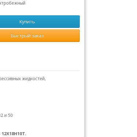
нтробежный
Купить
Быстрый заказ
рессивных жидкостей,
2 и 50
12Х18Н10Т.