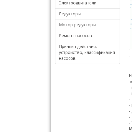
Электродвигатели
Редукторы
Мотор-редукторы
Ремонт насосов
Принцип действия,
устройство, классификация
насосов.
Н
п
-
-
-
-
-
-
-
М