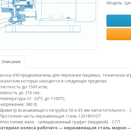
Модель: Це
Описание
асосы КМ предназначены для перекачки пищевых, технически аг
оказатели которых находятся в следующих пределах:
 плотность до 1500 кг/м;
 вязкость до 210 сек;
 температура от -20°С до +100°С;
 напряжение: 380 В;
 Диаметр всасывающего патрубка 50 и 65 мм нагнетательного - 3
 Проточная часть-нержавеющая сталь-12X18Н1ОТ
 Уплотнение вала - силицированный графит (пищевой) - СГП
атериал колеса рабочего ― нержавеющая сталь марки ― 