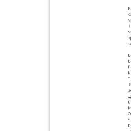
Р
к
м
м
п
к
В
В
Р
К
Т
К
ц
Д
Б
К
О
Ч
К