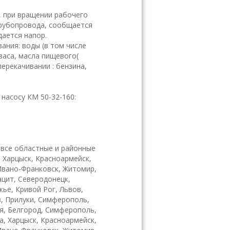
 при вращении рабочего
трубопровода, сообщается
дается напор.
ания: воды (в том числе
васа, масла пищевого(
перекачивании : бензина,
насосу КМ 50-32-160:
 все областные и районные
, Харцыск, Красноармейск,
 Ивано-Франковск, Житомир,
ацит, Северодонецк,
ье, Кривой Рог, Львов,
в, Прилуки, Симферополь,
я, Белгород, Симферополь,
а, Харцыск, Красноармейск,