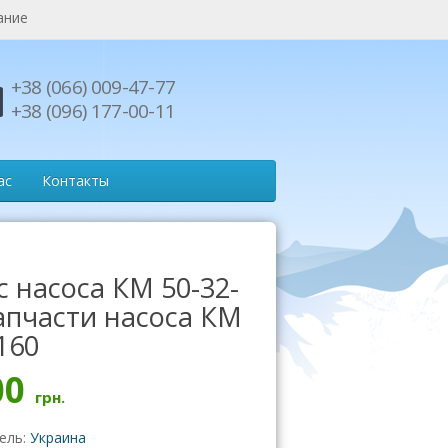
ание
+38 (066) 009-47-77
+38 (096) 177-00-11
ас
Контакты
с насоса КМ 50-32-
Запчасти насоса КМ
160
00
грн.
ель:
Украина