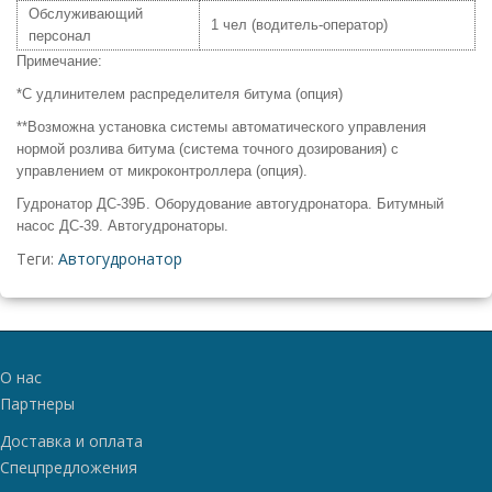
Обслуживающий
1 чел (водитель-оператор)
персонал
Примечание:
*С удлинителем распределителя битума (опция)
**Возможна установка системы автоматического управления
нормой розлива битума (система точного дозирования) с
управлением от микроконтроллера (опция).
Гудронатор ДС-39Б. Оборудование автогудронатора. Битумный
насос ДС-39. Автогудронаторы.
Теги:
Автогудронатор
О нас
Партнеры
Доставка и оплата
Спецпредложения