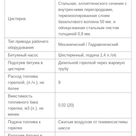
Стальная, эллиптического сечения с
внутрен-ними перегородками,
термоизолированная слоем
Цистерна
базальтового волокна 50 мм. и
облицо-ванная стальным листом
толщиной 0,8 мм.
Тип привода рабочего
Механический / Гидравлический
оборудования
Битумный насос
Шестеренный, подача 1,4 л./об.
Подогрев битума в
Дизельной горелкой через жаровую
цистерне
трубу
Расход топлива
горелкой, (л./ч.), не
9
более
Вместимость
топливного бака
0,02 (20)
горелки, м3 (л.), не
менее
Подача топлива к
Сжатым воздухом от пневмосистемы
горелке
шасси
Разогрев битума в