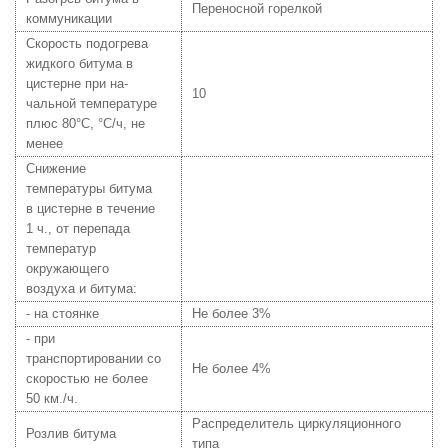
Переносной горелкой
коммуникации
Скорость подогрева
жидкого битума в
цистерне при на-
10
чальной температуре
плюс 80°С, °С/ч, не
менее
Снижение
температуры битума
в цистерне в течение
1 ч., от перепада
температур
окружающего
воздуха и битума:
- на стоянке
Не более 3%
- при
транспортировании со
Не более 4%
скоростью не более
50 км./ч.
Распределитель циркуляционного
Розлив битума
типа