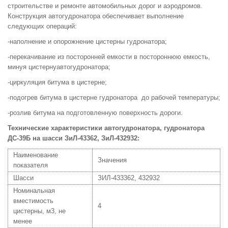
строительстве и ремонте автомобильных дорог и аэродромов.
Конструкция автогудронатора обеспечивает выполнение
следующих операций:
-наполнение и опорожнение цистерны гудронатора;
-перекачивание из посторонней емкости в постороннюю емкость,
минуя цистернуавтогудронатора;
-циркуляция битума в цистерне;
-подогрев битума в цистерне гудронатора до рабочей температуры;
-розлив битума на подготовленную поверхность дороги.
Технические характеристики автогудронатора, гудронатора
ДС-39Б на шасси ЗиЛ-43362, ЗиЛ-432932:
Наименование
Значения
показателя
Шасси
ЗИЛ-433362, 432932
Номинальная
вместимость
4
цистерны, м3, не
менее