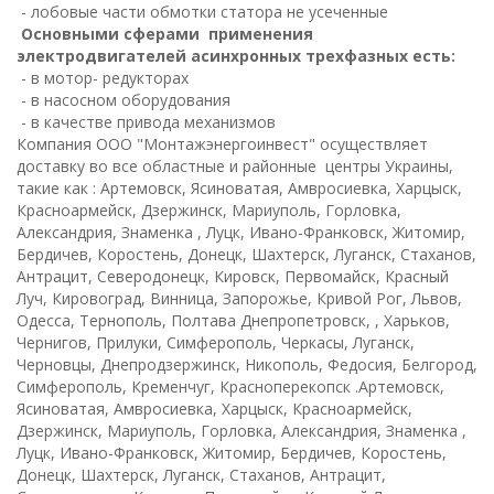
- лобовые части обмотки статора не усеченные
Основными сферами применения
электродвигателей асинхронных трехфазных есть:
- в мотор- редукторах
- в насосном оборудования
- в качестве привода механизмов
Компания ООО "Монтажэнергоинвест" осуществляет
доставку во все областные и районные центры Украины,
такие как : Артемовск, Ясиноватая, Амвросиевка, Харцыск,
Красноармейск, Дзержинск, Мариуполь, Горловка,
Александрия, Знаменка , Луцк, Ивано-Франковск, Житомир,
Бердичев, Коростень, Донецк, Шахтерск, Луганск, Стаханов,
Антрацит, Северодонецк, Кировск, Первомайск, Красный
Луч, Кировоград, Винница, Запорожье, Кривой Рог, Львов,
Одесса, Тернополь, Полтава Днепропетровск, , Харьков,
Чернигов, Прилуки, Симферополь, Черкасы, Луганск,
Черновцы, Днепродзержинск, Никополь, Федосия, Белгород,
Симферополь, Кременчуг, Красноперекопск .Артемовск,
Ясиноватая, Амвросиевка, Харцыск, Красноармейск,
Дзержинск, Мариуполь, Горловка, Александрия, Знаменка ,
Луцк, Ивано-Франковск, Житомир, Бердичев, Коростень,
Донецк, Шахтерск, Луганск, Стаханов, Антрацит,