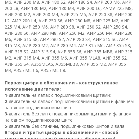
М6, АИР 200 M8, АИР 180
S
2, АИР 180
S
4, АИР 200
M
6, АИР
200
L
8, АИР 180 М2, АИР 180 М4, АИР 200 L6, 4АМУ 225 М8,
АИР 200 M2, АИР 200 M4, АИР 225 М6, АИР 250 S8, АИР 200
L2, АИР 200 L4, АИР 250 S6, АИР 250 М8, АИР 225 М2, АИР
225 М4, АИР 250 М6, АИР 280 S8, АИР 250
S
2, АИР 250
S
4,
АИР 280
S
6, АИР 280 М8, АИР 250 М2, АИР 250 М4, АИР 280
М6, АИР 315
S
8, АИР 280
S
2, АИР 280
S
4, АИР 315
S
6, АИР
315 М8, АИР 280 М2, АИР 280 М4, АИР 315 М6, АИР 355
S
8,
АИР 315
S
2, АИР 315
S
4, АИР 355
S
6, АИР 355 М
B
8, АИР 315
М2, АИР 315 М4, АИР 355 М6, АИР 355
MLA
8, АИР 355 S2,
АИР 355 S4, А355МLA6, А355МLB8, АИР 355 М2, АИР 355
М4, А355 МL C6, А355 МL C8.
Первая цифра в обозначении - конструктивное
исполнение двигателя:
1
-двигатель на лапах с подшипниковыми щитами;
2
-двигатель на лапах с подшипниковыми щитами и фланцем
на одном подшипниковом щите
3
-двигатель без лап с подшипниковыми щитами и фланцем
на одном подшипниковом щите
5
-двигатель без станины, подшипниковых щитов и вала.
Вторая и третья цифры в обозначении - способ
монтажа двигателя (смотрите таблицу ниже)