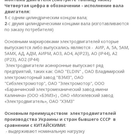
Четвертая цифра в обозначении - исполнение вала
двигателя:
1
-с одним цилиндрическим концом вала;
2
-с двумя цилиндрическими концами вала (изготавливаются
по заказу потребителя)
Основными маркировками электродвигателей которые
выпускаются либо выпускались являются - AИР, А, 5A, 5АМ,
5AМХ, AД, AДМ, AИРМ, AО3, AО4, A(IP23), AО (IP44), A2
(IP23), АО2 (IP44)
Электродвигатели асинхронные выпускают ряд
предприятий, таких как: ОАО "ELDIN" , ОАО Владимирский
электромоторный завод "ВЭМЗ", ОАО
"Сибэлектромотор", ОАО "Электромотор", ООО
«Баранчинский электромеханический завод имени
Калинина» (ООО «БЭМЗ») , ОАО «Могилевский завод
«Электродвигатель», ОАО "ХЭМЗ"
Основным преимуществом электродвигателей
производства Украины и стран бывшего СССР в
сравнении с КИТАЙСКИМИ:
- выдерживают номинальную нагрузку