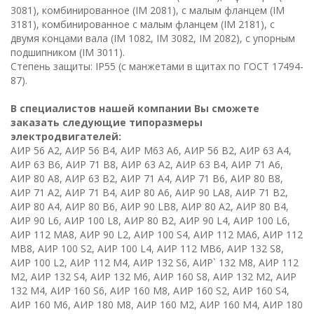
3081), комбинированное (
IM
2081), с малым фланцем (
IM
3181), комбинированное с малым фланцем (
IM
2181), с
двумя концами вала (
IM
1082,
IM
3082,
IM
2082), с упорным
подшипником (
IM
3011).
Степень защиты:
IP
55 (с манжетами в щитах по ГОСТ 17494-
87).
В специалистов нашей компании Вы сможете
заказать следующие типоразмеры
электродвигателей:
АИР 56 А2, АИР 56 В4, АИР М63 А6, АИР 56 В2, АИР 63 А4,
АИР 63 В6, АИР 71 В8, АИР 63 А2, АИР 63 В4, АИР 71 А6,
АИР 80 А8, АИР 63 В2, АИР 71 А4, АИР 71 В6, АИР 80 В8,
АИР 71 А2, АИР 71 В4, АИР 80 А6, АИР 90 LА8, АИР 71 В2,
АИР 80 A4, АИР 80 В6, АИР 90 LВ8, АИР 80 А2, АИР 80 B4,
АИР 90 L6, АИР 100 L8, АИР 80 В2, АИР 90 L4, АИР 100 L6,
АИР 112 МА8, АИР 90 L2, АИР 100 S4, АИР 112 МA6, АИР 112
МВ8, АИР 100
S
2, АИР 100
L
4, АИР 112 М
B
6, АИР 132
S
8,
АИР 100 L2, АИР 112 М4, АИР 132 S6, АИР` 132 М8, АИР 112
М2, АИР 132 S4, АИР 132 М6, АИР 160 S8, АИР 132 М2, АИР
132 М4, АИР 160 S6, АИР 160 М8, АИР 160 S2, АИР 160 S4,
АИР 160 М6, АИР 180 М8, АИР 160 М2, АИР 160 М4, АИР 180