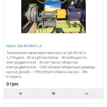
Насос ГрА 85/40/0-1,3
Технические характеристики насоса ГрА 85-40-0-
1,3:Подача - 85 м куб/час;Напор - 40 м;Мощность
электродвигателя - 30 кВт;Число оборотов
электродвигателя - 1500 об/мин;Габаритные размеры
насоса ДхШхВ - 1795х555х810;Масса насоса - 780
кг.Агрега..
0 грн.