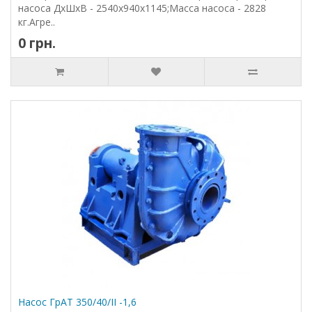
насоса ДхШхВ - 2540х940х1145;Масса насоса - 2828
кг.Агре..
0 грн.
Насос ГрАТ 350/40/II -1,6