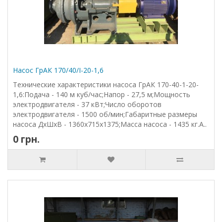
Насос ГрАК 170/40/I-20-1,6
Технические характеристики насоса ГрАК 170-40-1-20-
1,6:Подача - 140 м куб/час;Напор - 27,5 м;Мощность
электродвигателя - 37 кВт;Число оборотов
электродвигателя - 1500 об/мин;Габаритные размеры
насоса ДхШхВ - 1360х715х1375;Масса насоса - 1435 кг.А..
0 грн.