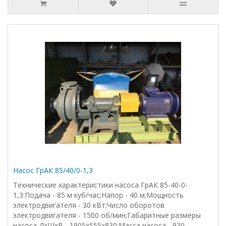
Насос ГрАК 85/40/0-1,3
Технические характеристики насоса ГрАК 85-40-0-
1,3:Подача - 85 м куб/час;Напор - 40 м;Мощность
электродвигателя - 30 кВт;Число оборотов
электродвигателя - 1500 об/мин;Габаритные размеры
насоса ДхШхВ - 1905х555х830;Масса насоса - 930