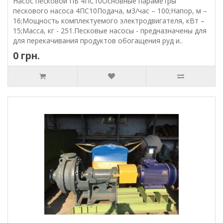
Насос песковой ПБ 4ПС10Основные параметры
пескового насоса 4ПС10Подача, м3/час – 100;Напор, м –
16;Мощность комплектуемого электродвигателя, кВт –
15;Масса, кг - 251.Песковые насосы - предназначены для
для перекачивания продуктов обогащения руд и..
0 грн.