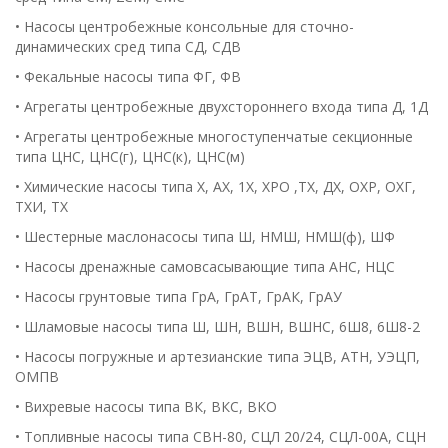
• Насосы центробежные консольные для сточно-
динамических сред типа СД, СДВ
• Фекальные насосы типа ФГ, ФВ
• Агрегаты центробежные двухстороннего входа типа Д, 1Д
• Агрегаты центробежные многоступенчатые секционные
типа ЦНС, ЦНС(г), ЦНС(к), ЦНС(м)
• Химические насосы типа Х, АХ, 1Х, ХРО ,ТХ, ДХ, ОХР, ОХГ,
ТХИ, ТХ
• Шестерные маслонасосы типа Ш, НМШ, НМШ(ф), ШФ
• Насосы дренажные самовсасывающие типа АНС, НЦС
• Насосы грунтовые типа ГрА, ГрАТ, ГрАК, ГрАУ
• Шламовые насосы типа Ш, ШН, ВШН, ВШНС, 6Ш8, 6Ш8-2
• Насосы погружные и артезианские типа ЭЦВ, АТН, УЭЦП,
ОМПВ
• Вихревые насосы типа ВК, ВКС, ВКО
• Топливные насосы типа СВН-80, СЦЛ 20/24, СЦЛ-00А, СЦН