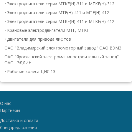
• Электродвигатели серии MTKF(H)-311 и МТKF(H)-312
• Электродвигатели серии MTF(H)-411 и МТF(H)-412
• Электродвигатели серии MTKF(H)-411 и MTKF(H)-412
• Крановые электродвигатели MTF, MTKF
• Двигатели для привода лифтов
ОАО "Владимирский электромоторный завод" ОАО ВЭМЗ
ОАО "Ярославский электромашиностроительный завод"
ОАО ЭЛДИН
• Рабочие колеса ЦНС 13
О нас
Партнеры
Доставка и оплата
Спецпредложения