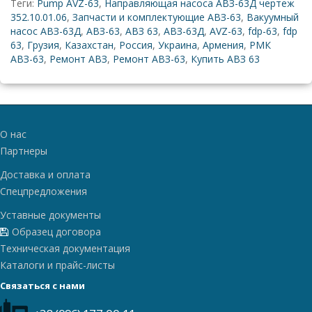
Теги:
Pump AVZ-63
,
Направляющая насоса АВЗ-63Д чертеж
352.10.01.06
,
Запчасти и комплектующие АВЗ-63
,
Вакуумный
насос АВЗ-63Д
,
АВЗ-63
,
АВЗ 63
,
АВЗ-63Д
,
AVZ-63
,
fdp-63
,
fdp
63
,
Грузия
,
Казахстан
,
Россия
,
Украина
,
Армения
,
РМК
АВЗ-63
,
Ремонт АВЗ
,
Ремонт АВЗ-63
,
Купить АВЗ 63
О нас
Партнеры
Доставка и оплата
Спецпредложения
Уставные документы
Образец договора
Техническая документация
Каталоги и прайс-листы
Связаться с нами