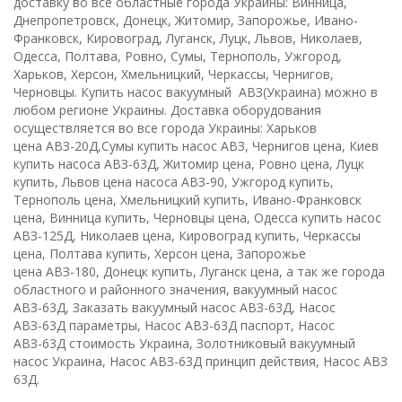
доставку во все областные города Украины: Винница,
Днепропетровск, Донецк, Житомир, Запорожье, Ивано-
Франковск, Кировоград, Луганск, Луцк, Львов, Николаев,
Одесса, Полтава, Ровно, Сумы, Тернополь, Ужгород,
Харьков, Херсон, Хмельницкий, Черкассы, Чернигов,
Черновцы. Купить насос вакуумный АВЗ(Украина) можно в
любом регионе Украины. Доставка оборудования
осуществляется во все города Украины: Харьков
цена АВЗ-20Д,Сумы купить насос АВЗ, Чернигов цена, Киев
купить насоса АВЗ-63Д, Житомир цена, Ровно цена, Луцк
купить, Львов цена насоса АВЗ-90, Ужгород купить,
Тернополь цена, Хмельницкий купить, Ивано-Франковск
цена, Винница купить, Черновцы цена, Одесса купить насос
АВЗ-125Д, Николаев цена, Кировоград купить, Черкассы
цена, Полтава купить, Херсон цена, Запорожье
цена АВЗ-180, Донецк купить, Луганск цена, а так же города
областного и районного значения, вакуумный насос
АВЗ-63Д, Заказать вакуумный насос АВЗ-63Д, Насос
АВЗ-63Д параметры, Насос АВЗ-63Д паспорт, Насос
АВЗ-63Д стоимость Украина, Золотниковый вакуумный
насос Украина, Насос АВЗ-63Д принцип действия, Насос АВЗ
63Д.