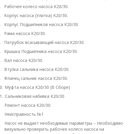
.
Рабочее колесо насоса К20/30.
.
Корпус насоса (Улитка) К20/30.
.
Корпус Подшипников насоса К20/30
.
Рама насоса К20/30.
.
Патрубок всасывающий насоса К20/30.
.
Крышка Подшипника насоса К20/30.
.
Вал насоса К20/30.
.
Втулка сальника насоса К20/30.
.
Фланец сальник насоса К20/30.
0.
Муфта насоса К20/30 (В Сборе)
1.
Сальниковая набивка К20/30
Ремонт насоса К20/30:
Неисправность №1
Насос не выдает необходимые параметры – Необходимо
визуально проверить рабочее колесо насоса на