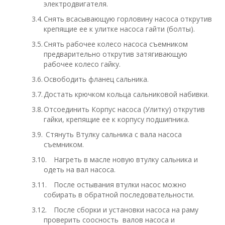
электродвигателя.
3.4.
Снять всасывающую горловину насоса открутив
крепящие ее к улитке насоса гайти (болты).
3.5.
Снять рабочее колесо насоса съемником
предварительно открутив затягивающую
рабочее колесо гайку.
3.6.
Освободить фланец сальника.
3.7.
Достать крючком кольца сальниковой набивки.
3.8.
Отсоединить Корпус насоса (Улитку) открутив
гайки, крепящие ее к корпусу подшипника.
3.9.
Стянуть Втулку сальника с вала насоса
съемником.
3.10.
Нагреть в масле новую втулку сальника и
одеть на вал насоса.
3.11.
После остывания втулки насос можно
собирать в обратной последовательности.
3.12.
После сборки и установки насоса на раму
проверить соосность валов насоса и