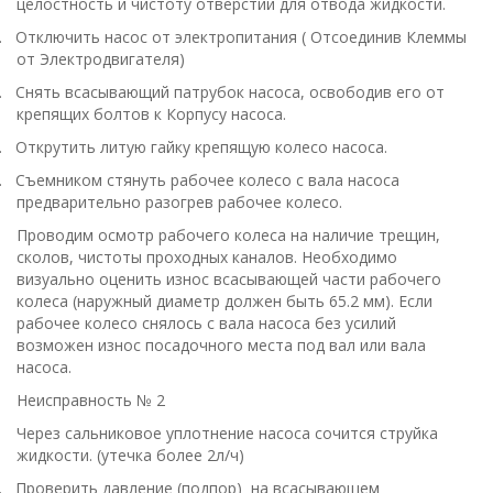
целостность и чистоту отверстий для отвода жидкости.
.
Отключить насос от электропитания ( Отсоединив Клеммы
от Электродвигателя)
.
Снять всасывающий патрубок насоса, освободив его от
крепящих болтов к Корпусу насоса.
.
Открутить литую гайку крепящую колесо насоса.
.
Съемником стянуть рабочее колесо с вала насоса
предварительно разогрев рабочее колесо.
Проводим осмотр рабочего колеса на наличие трещин,
сколов, чистоты проходных каналов. Необходимо
визуально оценить износ всасывающей части рабочего
колеса (наружный диаметр должен быть 65.2 мм). Если
рабочее колесо снялось с вала насоса без усилий
возможен износ посадочного места под вал или вала
насоса.
Неисправность № 2
Через сальниковое уплотнение насоса сочится струйка
жидкости. (утечка более 2л/ч)
.
Проверить давление (подпор) на всасывающем